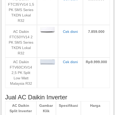
FTC35YV14 1,5
PK SMS Series
TKDN Lokal
R32
AC Daikin
Cek disni
7.859.000
FTC50YV14 2
PK SMS Series
TKDN Lokal
R32
AC Daikin
Cek disni
Rp9.999.000
FTV60CXV14
2,5 PK Split
Low Watt
Malaysia R32
Jual AC Daikin Inverter
AC Daikin
Gambar
Spesifikasi
Harga
Split Inverter
Klik