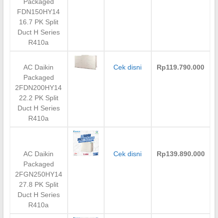
Packaged
FDN150HY14
16.7 PK Split
Duct H Series
R410a
AC Daikin
Cek disni
Rp119.790.000
Packaged
2FDN200HY14
22.2 PK Split
Duct H Series
R410a
AC Daikin
Cek disni
Rp139.890.000
Packaged
2FGN250HY14
27.8 PK Split
Duct H Series
R410a