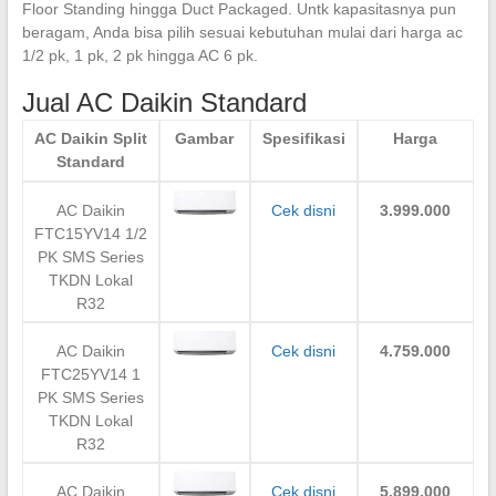
Floor Standing hingga Duct Packaged. Untk kapasitasnya pun
beragam, Anda bisa pilih sesuai kebutuhan mulai dari harga ac
1/2 pk, 1 pk, 2 pk hingga AC 6 pk.
Jual AC Daikin Standard
AC Daikin Split
Gambar
Spesifikasi
Harga
Standard
AC Daikin
Cek disni
3.999.000
FTC15YV14 1/2
PK SMS Series
TKDN Lokal
R32
AC Daikin
Cek disni
4.759.000
FTC25YV14 1
PK SMS Series
TKDN Lokal
R32
AC Daikin
Cek disni
5.899.000