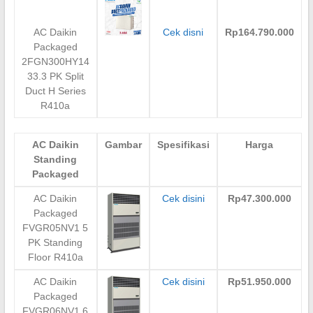
AC Daikin
Cek disni
Rp164.790.000
Packaged
2FGN300HY14
33.3 PK Split
Duct H Series
R410a
AC Daikin
Gambar
Spesifikasi
Harga
Standing
Packaged
AC Daikin
Cek disini
Rp47.300.000
Packaged
FVGR05NV1 5
PK Standing
Floor R410a
AC Daikin
Cek disini
Rp51.950.000
Packaged
FVGR06NV1 6