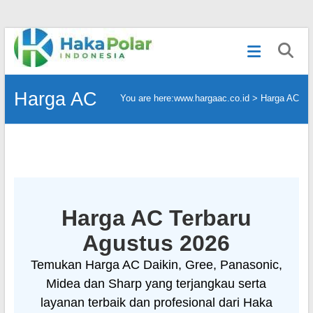
Skip
Telp
to
:
content
(021)
80627023
Harga AC
You are here:
www.hargaac.co.id >
Harga AC
|
WA
:
081919232328
|
IG
:
@hakapolar
Harga AC Terbaru
Agustus 2026
Temukan Harga AC Daikin, Gree, Panasonic,
Midea dan Sharp yang terjangkau serta
layanan terbaik dan profesional dari Haka