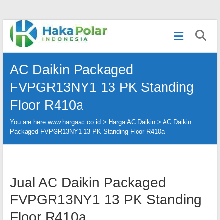
Skip
Telp
to
:
content
(021)
80627023
AC Daikin Packaged
|
WA
FVPGR13NY1 13 PK Standing
:
081919232328
Floor R410a
|
IG
You are here:
www.hargaac.co.id >
Harga AC Daikin
>
AC Daikin
:
Packaged FVPGR13NY1 13 PK Standing Floor R410a
@hakapolar
Jual AC Daikin Packaged
FVPGR13NY1 13 PK Standing
Floor R410a