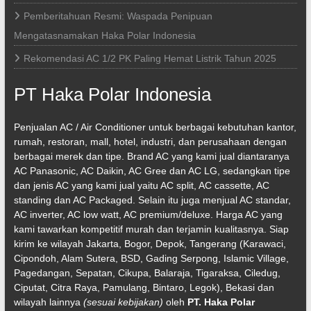
Pemberitahuan Resmi: Waspada Penipuan
Mengatasnamakan Haka Polar Indonesia
Rekomendasi AC 1/2 PK Paling Hemat Listrik Tahun 2025
PT Haka Polar Indonesia
Penjualan AC / Air Conditioner untuk berbagai kebutuhan kantor,
rumah, restoran, mall, hotel, industri, dan perusahaan dengan
berbagai merek dan tipe. Brand AC yang kami jual diantaranya
AC Panasonic, AC Daikin, AC Gree dan AC LG, sedangkan tipe
dan jenis AC yang kami jual yaitu AC split, AC cassette, AC
standing dan AC Packaged. Selain itu juga menjual AC standar,
AC inverter, AC low watt, AC premium/deluxe. Harga AC yang
kami tawarkan kompetitif murah dan terjamin kualitasnya. Siap
kirim ke wilayah Jakarta, Bogor, Depok, Tangerang (Karawaci,
Cipondoh, Alam Sutera, BSD, Gading Serpong, Islamic Village,
Pagedangan, Sepatan, Cikupa, Balaraja, Tigaraksa, Ciledug,
Ciputat, Citra Raya, Pamulang, Bintaro, Legok), Bekasi dan
wilayah lainnya
(sesuai kebijakan)
oleh
PT. Haka Polar