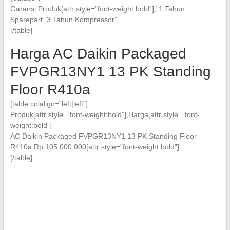
Garansi Produk[attr style=”font-weight:bold”],”1 Tahun
Sparepart, 3 Tahun Kompressor”
[/table]
Harga AC Daikin Packaged
FVPGR13NY1 13 PK Standing
Floor R410a
[table colalign=”left|left”]
Produk[attr style=”font-weight:bold”],Harga[attr style=”font-
weight:bold”]
AC Daikin Packaged FVPGR13NY1 13 PK Standing Floor
R410a,Rp 105.000.000[attr style=”font-weight:bold”]
[/table]