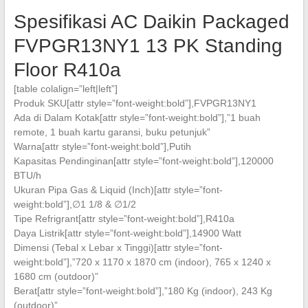
Spesifikasi AC Daikin Packaged
FVPGR13NY1 13 PK Standing
Floor R410a
[table colalign=”left|left”]
Produk SKU[attr style=”font-weight:bold”],FVPGR13NY1
Ada di Dalam Kotak[attr style=”font-weight:bold”],”1 buah
remote, 1 buah kartu garansi, buku petunjuk”
Warna[attr style=”font-weight:bold”],Putih
Kapasitas Pendinginan[attr style=”font-weight:bold”],120000
BTU/h
Ukuran Pipa Gas & Liquid (Inch)[attr style=”font-
weight:bold”],∅1 1/8 & ∅1/2
Tipe Refrigrant[attr style=”font-weight:bold”],R410a
Daya Listrik[attr style=”font-weight:bold”],14900 Watt
Dimensi (Tebal x Lebar x Tinggi)[attr style=”font-
weight:bold”],”720 x 1170 x 1870 cm (indoor), 765 x 1240 x
1680 cm (outdoor)”
Berat[attr style=”font-weight:bold”],”180 Kg (indoor), 243 Kg
(outdoor)”