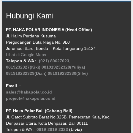
Hubungi Kami
PT. HAKA POLAR INDONESIA (Head Office)
Jl. Halim Perdana Kusuma
Pergudangan Duta Niaga No. 9BJ
Jurumudi Baru, Benda – Kota Tangerang 15124
Lihat di Google Maps
Telepon & WA :
(021) 80627023,
0819232327(Kiki)
081919232328(Yuliya)
081919232329(Diah)
081919232330(Silvi)
Email :
sales@hakapolar.co.id
project@hakapolar.co.id
PT. Haka Polar Bali (Cabang Bali)
Jl. Gatot Subroto Barat No.325B, Pemecutan Kaja, Kec.
Denpasar Utara, Kota Denpasar, Bali 80111
Telepon & WA :
0819-2919-2323
(Livia)