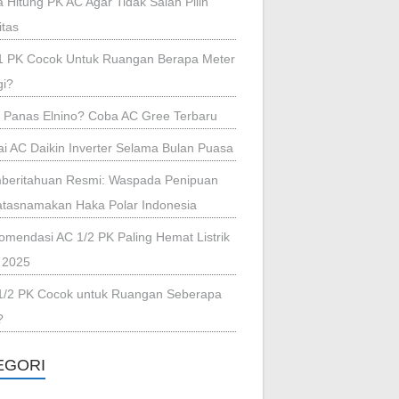
 Hitung PK AC Agar Tidak Salah Pilih
itas
1 PK Cocok Untuk Ruangan Berapa Meter
gi?
i Panas Elnino? Coba AC Gree Terbaru
i AC Daikin Inverter Selama Bulan Puasa
beritahuan Resmi: Waspada Penipuan
tasnamakan Haka Polar Indonesia
omendasi AC 1/2 PK Paling Hemat Listrik
 2025
1/2 PK Cocok untuk Ruangan Seberapa
?
EGORI