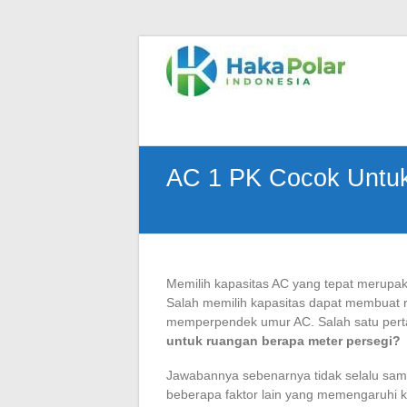
Skip
to
Telp
content
:
(021)
80627023
|
WA
AC 1 PK Cocok Untuk
:
081919232328
|
IG
:
@hakapolar
Memilih kapasitas AC yang tepat merupa
Salah memilih kapasitas dapat membuat ru
memperpendek umur AC. Salah satu perta
untuk ruangan berapa meter persegi?
Jawabannya sebenarnya tidak selalu sama
beberapa faktor lain yang memengaruhi k