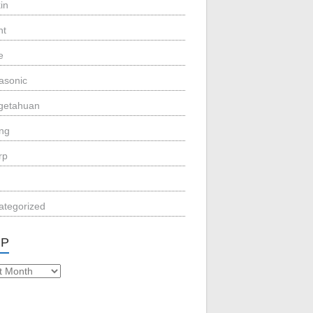
in
nt
e
asonic
getahuan
eng
rp
ategorized
IP