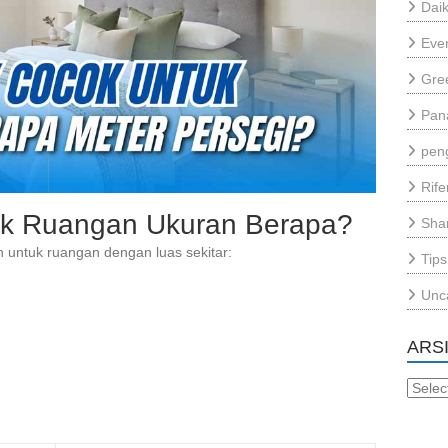
Daik
Eve
Gre
Pan
pen
Rif
k Ruangan Ukuran Berapa?
Sha
untuk ruangan dengan luas sekitar:
Tips
Unc
ARS
Arsip