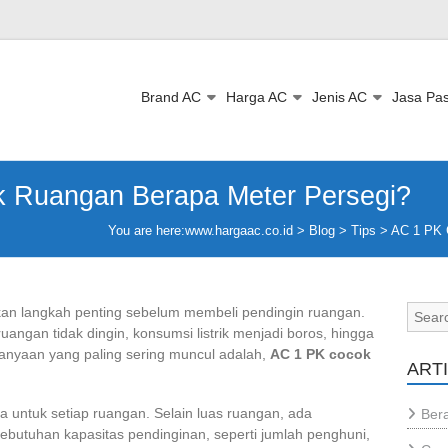
Brand AC
Harga AC
Jenis AC
Jasa Pa
 Ruangan Berapa Meter Persegi?
You are here:
www.hargaac.co.id >
Blog
>
Tips
>
AC 1 PK 
kan langkah penting sebelum membeli pendingin ruangan.
angan tidak dingin, konsumsi listrik menjadi boros, hingga
nyaan yang paling sering muncul adalah,
AC 1 PK cocok
ART
 untuk setiap ruangan. Selain luas ruangan, ada
Bera
ebutuhan kapasitas pendinginan, seperti jumlah penghuni,