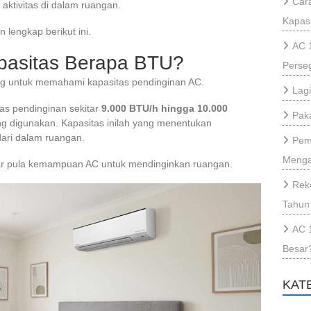
Cara
 aktivitas di dalam ruangan.
Kapas
 lengkap berikut ini.
AC 
pasitas Berapa BTU?
Perse
g untuk memahami kapasitas pendinginan AC.
Lag
tas pendinginan sekitar
9.000 BTU/h hingga 10.000
Paka
ng digunakan. Kapasitas inilah yang menentukan
ri dalam ruangan.
Pem
Menga
r pula kemampuan AC untuk mendinginkan ruangan.
Rek
Tahun
AC 
Besar
KAT