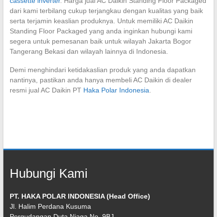
cassette inverter
. Harga jual AC Daikin Standing Floor Packaged
dari kami terbilang cukup terjangkau dengan kualitas yang baik
serta terjamin keaslian produknya. Untuk memiliki AC Daikin
Standing Floor Packaged yang anda inginkan hubungi kami
segera untuk pemesanan baik untuk wilayah Jakarta Bogor
Tangerang Bekasi dan wilayah lainnya di Indonesia.
Demi menghindari ketidakaslian produk yang anda dapatkan
nantinya, pastikan anda hanya membeli AC Daikin di dealer
resmi jual AC Daikin PT
Haka Polar Indonesia
.
Hubungi Kami
PT. HAKA POLAR INDONESIA (Head Office)
Jl. Halim Perdana Kusuma
Pergudangan Duta Niaga No. 9BJ