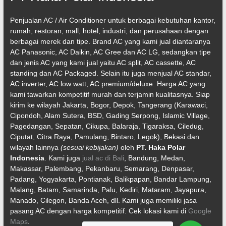
Penjualan AC / Air Conditioner untuk berbagai kebutuhan kantor,
rumah, restoran, mall, hotel, industri, dan perusahaan dengan
berbagai merek dan tipe. Brand AC yang kami jual diantaranya
AC Panasonic, AC Daikin, AC Gree dan AC LG, sedangkan tipe
dan jenis AC yang kami jual yaitu AC split, AC cassette, AC
standing dan AC Packaged. Selain itu juga menjual AC standar,
AC inverter, AC low watt, AC premium/deluxe. Harga AC yang
kami tawarkan kompetitif murah dan terjamin kualitasnya. Siap
kirim ke wilayah Jakarta, Bogor, Depok, Tangerang (Karawaci,
Cipondoh, Alam Sutera, BSD, Gading Serpong, Islamic Village,
Pagedangan, Sepatan, Cikupa, Balaraja, Tigaraksa, Ciledug,
Ciputat, Citra Raya, Pamulang, Bintaro, Legok), Bekasi dan
wilayah lainnya
(sesuai kebijakan)
oleh
PT. Haka Polar
Indonesia
. Kami juga
jual ac di Bali
, Bandung, Medan,
Makassar, Palembang, Pekanbaru, Semarang, Denpasar,
Padang, Yogyakarta, Pontianak, Balikpapan, Bandar Lampung,
Malang, Batam, Samarinda, Palu, Kediri, Mataram, Jayapura,
Manado, Cilegon, Banda Aceh, dll. Kami juga memiliki jasa
pasang AC dengan harga kompetitif. Cek lokasi kami di
Google
Maps
.