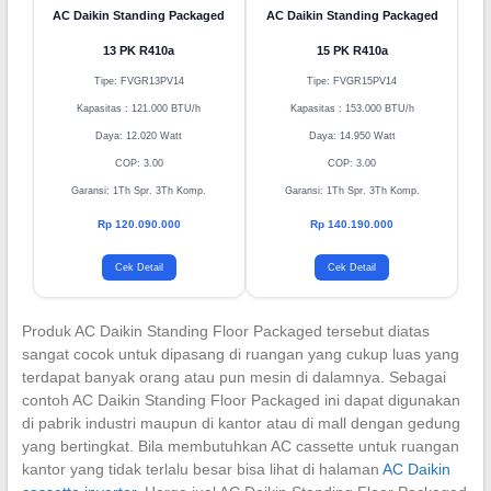
AC Daikin Standing Packaged
AC Daikin Standing Packaged
13 PK R410a
15 PK R410a
Tipe: FVGR13PV14
Tipe: FVGR15PV14
Kapasitas : 121.000 BTU/h
Kapasitas : 153.000 BTU/h
Daya: 12.020 Watt
Daya: 14.950 Watt
COP: 3.00
COP: 3.00
Garansi: 1Th Spr. 3Th Komp.
Garansi: 1Th Spr. 3Th Komp.
Rp 120.090.000
Rp 140.190.000
Cek Detail
Cek Detail
Produk AC Daikin Standing Floor Packaged tersebut diatas
sangat cocok untuk dipasang di ruangan yang cukup luas yang
terdapat banyak orang atau pun mesin di dalamnya. Sebagai
contoh AC Daikin Standing Floor Packaged ini dapat digunakan
di pabrik industri maupun di kantor atau di mall dengan gedung
yang bertingkat. Bila membutuhkan AC cassette untuk ruangan
kantor yang tidak terlalu besar bisa lihat di halaman
AC Daikin