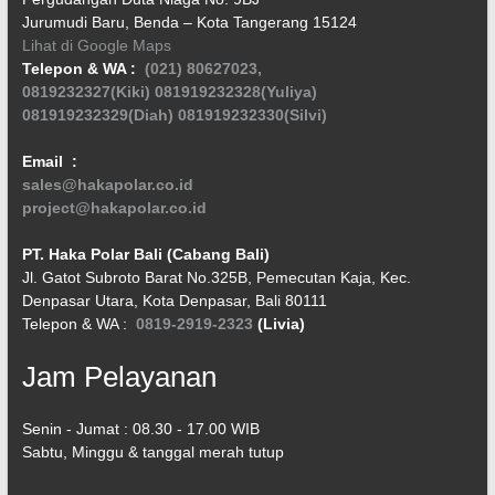
Jurumudi Baru, Benda – Kota Tangerang 15124
Lihat di Google Maps
Telepon & WA :
(021) 80627023,
0819232327(Kiki)
081919232328(Yuliya)
081919232329(Diah)
081919232330(Silvi)
Email :
sales@hakapolar.co.id
project@hakapolar.co.id
PT. Haka Polar Bali (Cabang Bali)
Jl. Gatot Subroto Barat No.325B, Pemecutan Kaja, Kec.
Denpasar Utara, Kota Denpasar, Bali 80111
Telepon & WA :
0819-2919-2323
(Livia)
Jam Pelayanan
Senin - Jumat : 08.30 - 17.00 WIB
Sabtu, Minggu & tanggal merah tutup