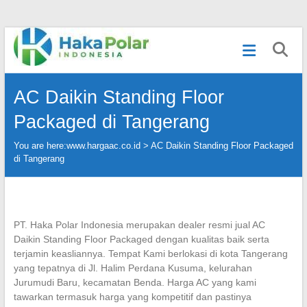
Skip
Telp
to
:
content
(021)
80627023
AC Daikin Standing Floor
|
WA
Packaged di Tangerang
:
081919232328
You are here:
www.hargaac.co.id >
AC Daikin Standing Floor Packaged
|
di Tangerang
IG
:
@hakapolar
PT. Haka Polar Indonesia merupakan dealer resmi jual AC
Daikin Standing Floor Packaged dengan kualitas baik serta
terjamin keasliannya. Tempat Kami berlokasi di kota Tangerang
yang tepatnya di Jl. Halim Perdana Kusuma, kelurahan
Jurumudi Baru, kecamatan Benda. Harga AC yang kami
tawarkan termasuk harga yang kompetitif dan pastinya