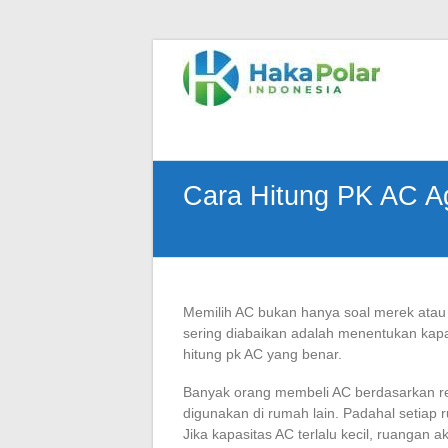
Skip
to
Telp
content
:
(021)
80627023
|
WA
Cara Hitung PK AC Ag
:
081919232328
|
IG
:
@hakapolar
Memilih AC bukan hanya soal merek atau f
sering diabaikan adalah menentukan kap
hitung pk AC yang benar.
Banyak orang membeli AC berdasarkan re
digunakan di rumah lain. Padahal setiap
Jika kapasitas AC terlalu kecil, ruangan ak