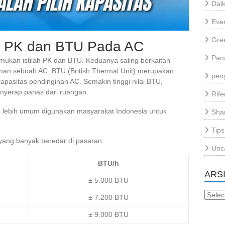
Daik
Eve
Gre
 PK dan BTU Pada AC
Pan
mukan istilah PK dan BTU. Keduanya saling berkaitan
n sebuah AC. BTU (British Thermal Unit) merupakan
pen
pasitas pendinginan AC. Semakin tinggi nilai BTU,
yerap panas dari ruangan.
Rif
g lebih umum digunakan masyarakat Indonesia untuk
Sha
Tips
yang banyak beredar di pasaran:
Unc
BTU/h
ARS
± 5.000 BTU
Arsip
± 7.200 BTU
± 9.000 BTU