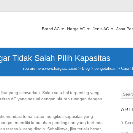
Brand AC
Harga AC
Jenis AC
Jasa Pa
ar Tidak Salah Pilih Kapasitas
You are here:
www.hargaac.co.id >
Blog
>
pengetahuan
>
Cara H
itur yang ditawarkan. Salah satu hal terpenting yang
asitas AC yang sesuai dengan ukuran ruangan dengan
ART
komendasi teman atau mengikuti kapasitas yang
 ruangan memiliki kebutuhan pendinginan yang berbeda.
Bera
an terasa kurang dingin. Sebaliknya, jika terlalu besar,