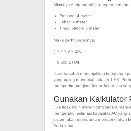
Misalnya Anda memiliki ruangan dengan 
Panjang: 4 meter
Lebar: 4 meter
Tinggi plafon: 3 meter
Maka perhitungannya:
4 × 4 × 3 × 200
= 9.600 BTU/h
Hasil tersebut menunjukkan kebutuhan pe
yang paling mendekati adalah 1 PK. Perh
mempertimbangkan faktor-faktor lain ya
Gunakan Kalkulator 
Jika tidak ingin menghitung secara man
mengetahui estimasi kapasitas AC yang s
sistem akan membantu memperkirakan ke
Anda input.