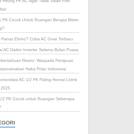
 Hitung PK AC Agar Tidak Salah Pilih
itas
1 PK Cocok Untuk Ruangan Berapa Meter
gi?
i Panas Elnino? Coba AC Gree Terbaru
i AC Daikin Inverter Selama Bulan Puasa
beritahuan Resmi: Waspada Penipuan
tasnamakan Haka Polar Indonesia
omendasi AC 1/2 PK Paling Hemat Listrik
 2025
1/2 PK Cocok untuk Ruangan Seberapa
?
EGORI