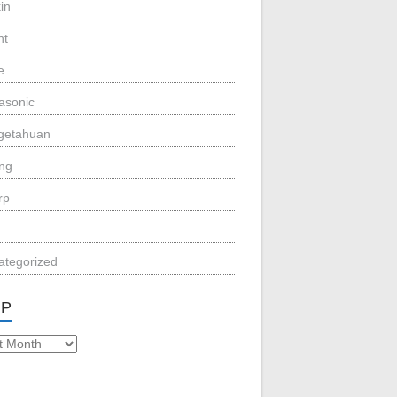
in
nt
e
asonic
getahuan
eng
rp
ategorized
IP