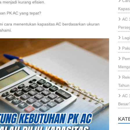
Cara
 menjadi kurang efisien.
Kapas
han PK AC yang tepat?
AC 
mi cara menentukan kapasitas AC berdasarkan ukuran
Perse
ahami.
Lag
Paka
Pem
Menga
Rek
Tahun
AC 
Besar
KAT