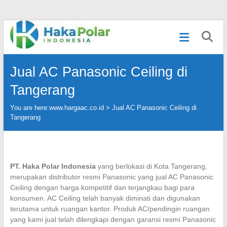
Skip
Telp
to
:
content
(021)
80627023
Jual AC Panasonic Ceiling di
|
WA
Tangerang
:
081919232328
You are here:
www.hargaac.co.id >
Jual AC Panasonic Ceiling di
|
Tangerang
IG
:
@hakapolar
PT. Haka Polar Indonesia
yang berlokasi di Kota Tangerang,
merupakan distributor resmi Panasonic yang jual AC Panasonic
Ceiling dengan harga kompetitif dan terjangkau bagi para
konsumen. AC Ceiling telah banyak diminati dan digunakan
terutama untuk ruangan kantor. Produk AC/pendingin ruangan
yang kami jual telah dilengkapi dengan garansi resmi Panasonic