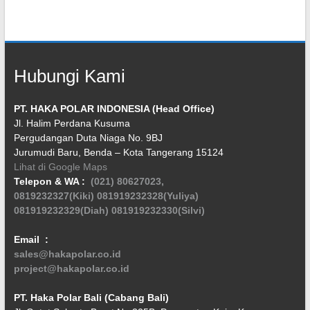
Hubungi Kami
PT. HAKA POLAR INDONESIA (Head Office)
Jl. Halim Perdana Kusuma
Pergudangan Duta Niaga No. 9BJ
Jurumudi Baru, Benda – Kota Tangerang 15124
Lihat di Google Maps
Telepon & WA :
(021) 80627023,
0819232327(Kiki)
081919232328(Yuliya)
081919232329(Diah)
081919232330(Silvi)
Email :
sales@hakapolar.co.id
project@hakapolar.co.id
PT. Haka Polar Bali (Cabang Bali)