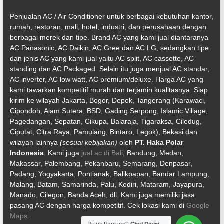
Penjualan AC / Air Conditioner untuk berbagai kebutuhan kantor,
rumah, restoran, mall, hotel, industri, dan perusahaan dengan
berbagai merek dan tipe. Brand AC yang kami jual diantaranya
AC Panasonic, AC Daikin, AC Gree dan AC LG, sedangkan tipe
dan jenis AC yang kami jual yaitu AC split, AC cassette, AC
standing dan AC Packaged. Selain itu juga menjual AC standar,
AC inverter, AC low watt, AC premium/deluxe. Harga AC yang
kami tawarkan kompetitif murah dan terjamin kualitasnya. Siap
kirim ke wilayah Jakarta, Bogor, Depok, Tangerang (Karawaci,
Cipondoh, Alam Sutera, BSD, Gading Serpong, Islamic Village,
Pagedangan, Sepatan, Cikupa, Balaraja, Tigaraksa, Ciledug,
Ciputat, Citra Raya, Pamulang, Bintaro, Legok), Bekasi dan
wilayah lainnya
(sesuai kebijakan)
oleh
PT. Haka Polar
Indonesia
. Kami juga
jual ac di Bali
, Bandung, Medan,
Makassar, Palembang, Pekanbaru, Semarang, Denpasar,
Padang, Yogyakarta, Pontianak, Balikpapan, Bandar Lampung,
Malang, Batam, Samarinda, Palu, Kediri, Mataram, Jayapura,
Manado, Cilegon, Banda Aceh, dll. Kami juga memiliki jasa
pasang AC dengan harga kompetitif. Cek lokasi kami di
Google
Maps
.