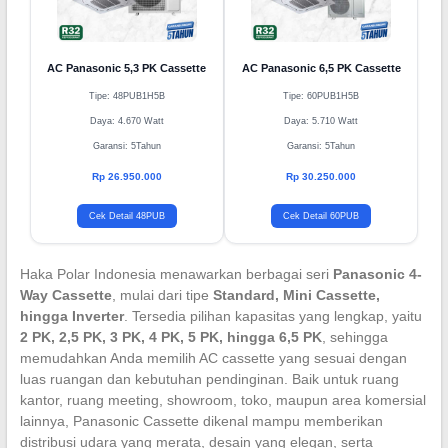
AC Panasonic 5,3 PK Cassette
AC Panasonic 6,5 PK Cassette
Tipe: 48PUB1H5B
Tipe: 60PUB1H5B
Daya: 4.670 Watt
Daya: 5.710 Watt
Garansi: 5Tahun
Garansi: 5Tahun
Rp 26.950.000
Rp 30.250.000
Cek Detail 48PUB
Cek Detail 60PUB
Haka Polar Indonesia menawarkan berbagai seri
Panasonic 4-
Way Cassette
, mulai dari tipe
Standard, Mini Cassette,
hingga Inverter
. Tersedia pilihan kapasitas yang lengkap, yaitu
2 PK, 2,5 PK, 3 PK, 4 PK, 5 PK, hingga 6,5 PK
, sehingga
memudahkan Anda memilih AC cassette yang sesuai dengan
luas ruangan dan kebutuhan pendinginan. Baik untuk ruang
kantor, ruang meeting, showroom, toko, maupun area komersial
lainnya, Panasonic Cassette dikenal mampu memberikan
distribusi udara yang merata, desain yang elegan, serta