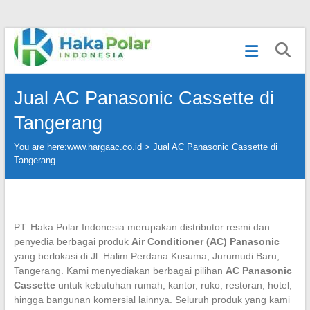
Skip
Telp
to
:
content
(021)
80627023
Jual AC Panasonic Cassette di
|
WA
Tangerang
:
081919232328
You are here:
www.hargaac.co.id >
Jual AC Panasonic Cassette di
|
Tangerang
IG
:
@hakapolar
PT. Haka Polar Indonesia merupakan distributor resmi dan
penyedia berbagai produk
Air Conditioner (AC) Panasonic
yang berlokasi di Jl. Halim Perdana Kusuma, Jurumudi Baru,
Tangerang. Kami menyediakan berbagai pilihan
AC Panasonic
Cassette
untuk kebutuhan rumah, kantor, ruko, restoran, hotel,
hingga bangunan komersial lainnya. Seluruh produk yang kami