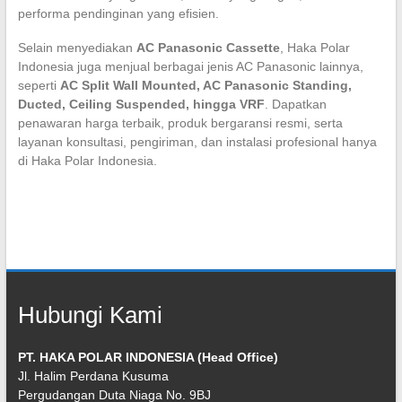
performa pendinginan yang efisien.
Selain menyediakan
AC Panasonic Cassette
, Haka Polar
Indonesia juga menjual berbagai jenis AC Panasonic lainnya,
seperti
AC Split Wall Mounted, AC Panasonic Standing,
Ducted, Ceiling Suspended, hingga VRF
. Dapatkan
penawaran harga terbaik, produk bergaransi resmi, serta
layanan konsultasi, pengiriman, dan instalasi profesional hanya
di Haka Polar Indonesia.
Hubungi Kami
PT. HAKA POLAR INDONESIA (Head Office)
Jl. Halim Perdana Kusuma
Pergudangan Duta Niaga No. 9BJ