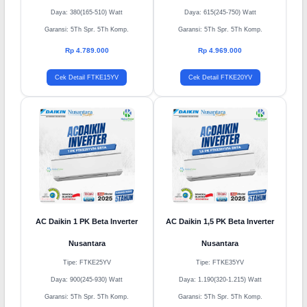
Daya: 380(165-510) Watt
Daya: 615(245-750) Watt
Garansi: 5Th Spr. 5Th Komp.
Garansi: 5Th Spr. 5Th Komp.
Rp 4.789.000
Rp 4.969.000
Cek Detail FTKE15YV
Cek Detail FTKE20YV
AC Daikin 1 PK Beta Inverter
AC Daikin 1,5 PK Beta Inverter
Nusantara
Nusantara
Tipe: FTKE25YV
Tipe: FTKE35YV
Daya: 900(245-930) Watt
Daya: 1.190(320-1.215) Watt
Garansi: 5Th Spr. 5Th Komp.
Garansi: 5Th Spr. 5Th Komp.