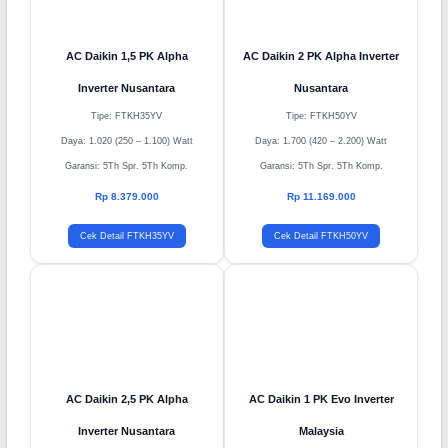
AC Daikin 2 PK Alpha Inverter
Nusantara
AC Daikin 1,5 PK Alpha
Tipe: FTKH50YV
Inverter Nusantara
Daya: 1.700 (420 – 2.200) Watt
Tipe: FTKH35YV
Garansi: 5Th Spr. 5Th Komp.
Daya: 1.020 (250 – 1.100) Watt
Rp 11.169.000
Garansi: 5Th Spr. 5Th Komp.
Cek Detail FTKH50YV
Rp 8.379.000
Cek Detail FTKH35YV
AC Daikin 2,5 PK Alpha
AC Daikin 1 PK Evo Inverter