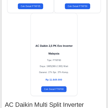
Garansi: 1Th Spr. 3Th Komp.
Garansi: 1Th Spr. 3Th Komp.
Rp 6.519.000
Rp 9.299.000
Cek Detail FTKF35
Cek Detail FTKF50
AC Daikin 2,5 PK Evo Inverter
Malaysia
Tipe: FTKF60
Daya: 1965(380-2.300) Watt
Garansi: 1Th Spr. 3Th Komp.
Rp 11.849.000
Cek Detail FTKF60