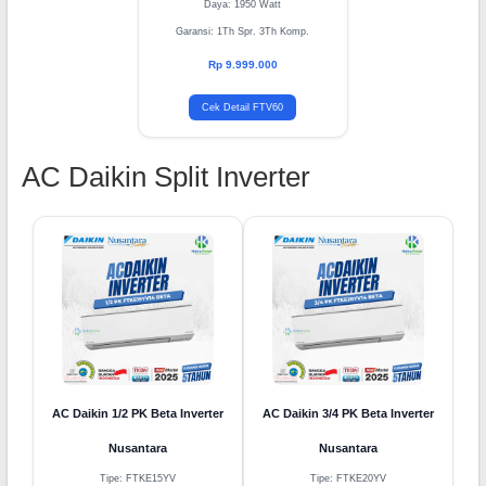
Daya: 1950 Watt
Garansi: 1Th Spr. 3Th Komp.
Rp 9.999.000
Cek Detail FTV60
AC Daikin Split Inverter
AC Daikin 1/2 PK Beta Inverter
AC Daikin 3/4 PK Beta Inverter
Nusantara
Nusantara
Tipe: FTKE15YV
Tipe: FTKE20YV