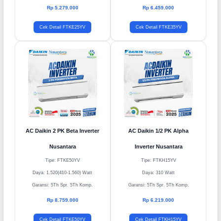
Rp 5.279.000
Rp 6.459.000
Cek Detail FTKE25YV
Cek Detail FTKE35YV
AC Daikin 2 PK Beta Inverter
AC Daikin 1/2 PK Alpha
Nusantara
Inverter Nusantara
Tipe: FTKE50YV
Tipe: FTKH15YV
Daya: 1.520(410-1.560) Watt
Daya: 310 Watt
Garansi: 5Th Spr. 5Th Komp.
Garansi: 5Th Spr. 5Th Komp.
Rp 8.759.000
Rp 6.219.000
Cek Detail FTKE50YV
Cek Detail FTKH15YV