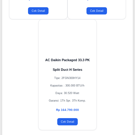
Garansi: 1Th Spr. 3Th Komp.
Garansi: 1Th Spr. 3Th Komp.
Rp 119.790.000
Rp 139.890.000
Cek Detail
Cek Detail
AC Daikin Packaged 33.3 PK
Split Duct H Series
Tipe: 2FGN300HY14
Kapasitas : 300.000 BTU/h
Daya: 30.520 Watt
Garansi: 1Th Spr. 3Th Komp.
Rp 164.790.000