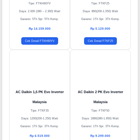
Inverter Nusantara
Malaysia
Tipe: FTKH60YV
Tipe: FTKF25
Daya: 2.000 (380 – 2.300) Watt
Daya: 860(200-1.050) Watt
Garansi: 5Th Spr. 5Th Komp.
Garansi: 1Th Spr. 3Th Komp.
Rp 14.159.000
Rp 5.129.000
Cek Detail FTKH60YV
Cek Detail FTKF25
AC Daikin 1,5 PK Evo Inverter
AC Daikin 2 PK Evo Inverter
Malaysia
Malaysia
Tipe: FTKF35
Tipe: FTKF50
Daya: 1200(200-1.250) Watt
Daya: 1880(380-1.950) Watt