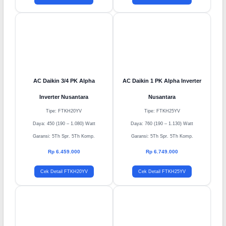
AC Daikin 3/4 PK Alpha
AC Daikin 1 PK Alpha Inverter
Inverter Nusantara
Nusantara
Tipe: FTKH20YV
Tipe: FTKH25YV
Daya: 450 (190 – 1.080) Watt
Daya: 760 (190 – 1.130) Watt
Garansi: 5Th Spr. 5Th Komp.
Garansi: 5Th Spr. 5Th Komp.
Rp 6.459.000
Rp 6.749.000
Cek Detail FTKH20YV
Cek Detail FTKH25YV