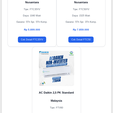
Nusantara
Nusantara
Tipe: FTC35YV
Tipe: FTC50YV
Daya: 1040 Watt
Daya: 1525 Watt
Garansi: 5Th Spr. 5Th Komp.
Garansi: 5Th Spr. 3Th Komp.
Rp 5.899.000
Rp 7.859.000
Cek Detail FTC35YV
Cek Detail FTC50
AC Daikin 2,5 PK Standard
Malaysia
Tipe: FTV60