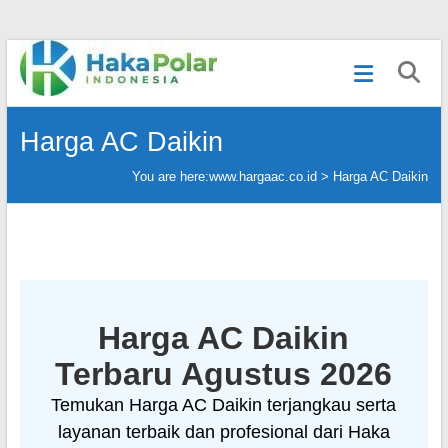
Skip
Telp
to
:
content
(021)
80627023
Harga AC Daikin
|
WA
You are here:
www.hargaac.co.id >
Harga AC Daikin
:
081919232328
|
IG
:
@hakapolar
Harga AC Daikin
Terbaru Agustus 2026
Temukan Harga AC Daikin terjangkau serta
layanan terbaik dan profesional dari Haka