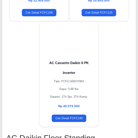
Garansi: 1Th Spr. 3Th Komp.
Garansi: 1Th Spr. 3Th Komp.
Rp 33.909.000
Rp 39.809.000
Cek Detail FCFC100
Cek Detail FCFC125
AC Cassette Daikin 6 PK
Inverter
Tipe: FCFC140DVVM4
Daya: 5.88 Kw
Garansi: 1Th Spr. 3Th Komp.
Rp 49.079.000
Cek Detail FCFC140