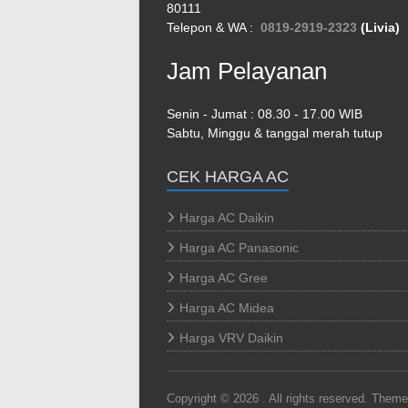
80111
Telepon & WA :
0819-2919-2323
(Livia)
Jam Pelayanan
Senin - Jumat : 08.30 - 17.00 WIB
Sabtu, Minggu & tanggal merah tutup
CEK HARGA AC
Harga AC Daikin
Harga AC Panasonic
Harga AC Gree
Harga AC Midea
Harga VRV Daikin
Copyright © 2026
. All rights reserved. Them