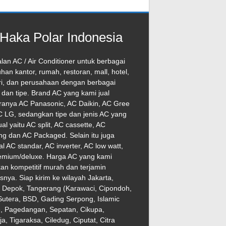
Haka Polar Indonesia
lan AC / Air Conditioner untuk berbagai
han kantor, rumah, restoran, mall, hotel,
ri, dan perusahaan dengan berbagai
dan tipe. Brand AC yang kami jual
ranya AC Panasonic, AC Daikin, AC Gree
 LG, sedangkan tipe dan jenis AC yang
ual yaitu AC split, AC cassette, AC
ng dan AC Packaged. Selain itu juga
l AC standar, AC inverter, AC low watt,
emium/deluxe. Harga AC yang kami
an kompetitif murah dan terjamin
asnya. Siap kirim ke wilayah Jakarta,
, Depok, Tangerang (Karawaci, Cipondoh,
utera, BSD, Gading Serpong, Islamic
e, Pagedangan, Sepatan, Cikupa,
ja, Tigaraksa, Ciledug, Ciputat, Citra