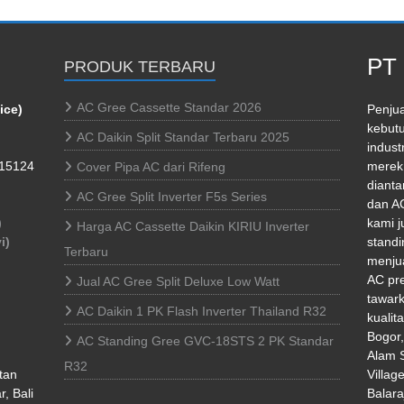
PT 
PRODUK TERBARU
AC Gree Cassette Standar 2026
ice)
Penjua
kebutu
AC Daikin Split Standar Terbaru 2025
indust
 15124
merek 
Cover Pipa AC dari Rifeng
dianta
AC Gree Split Inverter F5s Series
dan AC
)
kami j
Harga AC Cassette Daikin KIRIU Inverter
i)
standi
Terbaru
menjua
AC pr
Jual AC Gree Split Deluxe Low Watt
tawark
AC Daikin 1 PK Flash Inverter Thailand R32
kualit
Bogor
AC Standing Gree GVC-18STS 2 PK Standar
Alam S
R32
tan
Villag
, Bali
Balara