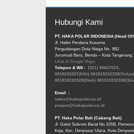
Hubungi Kami
PT. HAKA POLAR INDONESIA (Head Off
Jl. Halim Perdana Kusuma
Pergudangan Duta Niaga No. 9BJ
Jurumudi Baru, Benda – Kota Tangerang
Lihat di Google Maps
Telepon & WA :
(021) 80627023,
0819232327(Kiki)
081919232328(Yuliya
081919232329(Diah)
081919232330(Silv
Email :
sales@hakapolar.co.id
project@hakapolar.co.id
PT. Haka Polar Bali (Cabang Bali)
Jl. Gatot Subroto Barat No.325B, Pemecu
Kaja, Kec. Denpasar Utara, Kota Denpasar