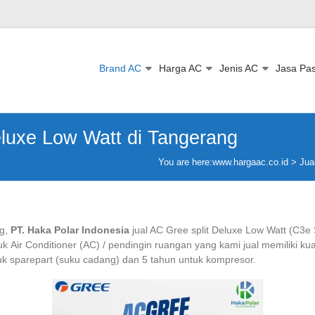
Brand AC
Harga AC
Jenis AC
Jasa Pa
eluxe Low Watt di Tangerang
You are here:
www.hargaac.co.id >
Jua
g,
PT. Haka Polar Indonesia
jual AC Gree split Deluxe Low Watt (C3e
Air Conditioner (AC) / pendingin ruangan yang kami jual memiliki kual
tuk sparepart (suku cadang) dan 5 tahun untuk kompresor.