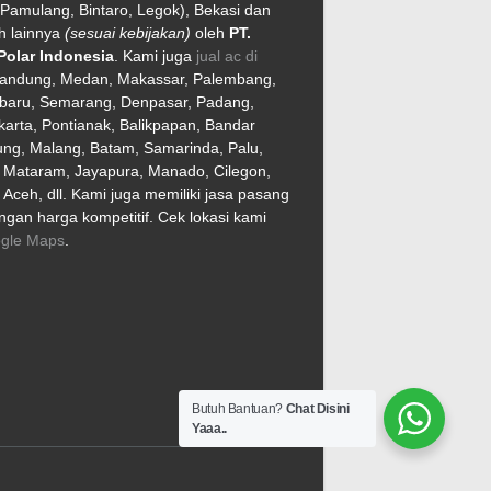
Pamulang, Bintaro, Legok), Bekasi dan
h lainnya
(sesuai kebijakan)
oleh
PT.
Polar Indonesia
. Kami juga
jual ac di
Bandung, Medan, Makassar, Palembang,
baru, Semarang, Denpasar, Padang,
arta, Pontianak, Balikpapan, Bandar
ng, Malang, Batam, Samarinda, Palu,
, Mataram, Jayapura, Manado, Cilegon,
Aceh, dll. Kami juga memiliki jasa pasang
gan harga kompetitif. Cek lokasi kami
gle Maps
.
Butuh Bantuan?
Chat Disini
Yaaa..