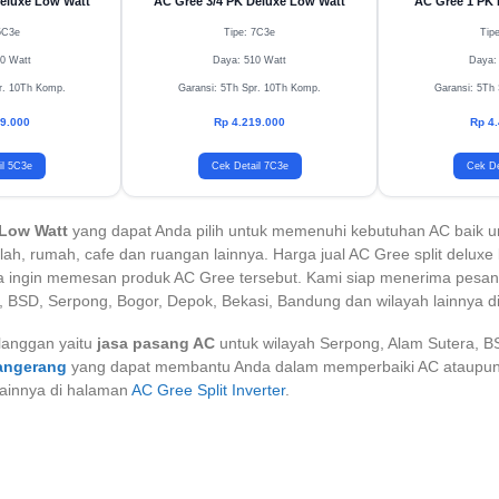
Deluxe Low Watt
AC Gree 3/4 PK Deluxe Low Watt
AC Gree 1 PK 
5C3e
Tipe: 7C3e
Tip
0 Watt
Daya: 510 Watt
Daya:
r. 10Th Komp.
Garansi: 5Th Spr. 10Th Komp.
Garansi: 5Th
9.000
Rp 4.219.000
Rp 4
il 5C3e
Cek Detail 7C3e
Cek De
 Low Watt
yang dapat Anda pilih untuk memenuhi kebutuhan AC baik unt
lah, rumah, cafe dan ruangan lainnya. Harga jual AC Gree split deluxe
 ingin memesan produk AC Gree tersebut. Kami siap menerima pesanan 
, BSD, Serpong, Bogor, Depok, Bekasi, Bandung dan wilayah lainnya di
langgan yaitu
jasa pasang AC
untuk wilayah Serpong, Alam Sutera, BS
Tangerang
yang dapat membantu Anda dalam memperbaiki AC ataupun
lainnya di halaman
AC Gree Split Inverter
.