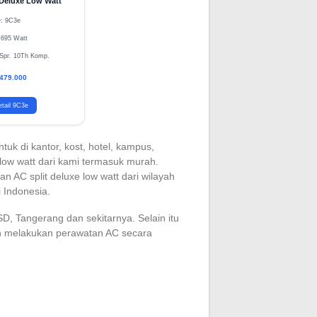
Deluxe Low Watt
e: 9C3e
 695 Watt
 Spr. 10Th Komp.
.479.000
tail 9C3e
uk di kantor, kost, hotel, kampus,
 low watt dari kami termasuk murah.
AC split deluxe low watt dari wilayah
 Indonesia.
D, Tangerang dan sekitarnya. Selain itu
 melakukan perawatan AC secara