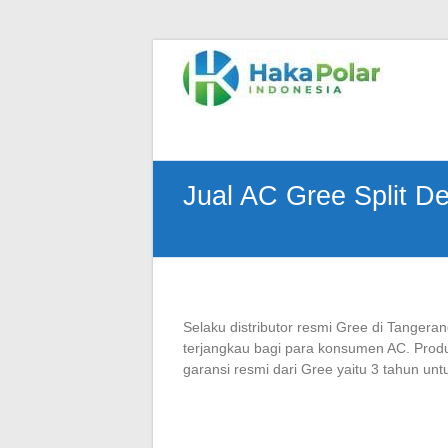
Skip
to
Telp
content
:
(021)
80627023
|
WA
Jual AC Gree Split D
:
081919232328
|
IG
:
@hakapolar
Selaku distributor resmi Gree di Tangeran
terjangkau bagi para konsumen AC. Produk 
garansi resmi dari Gree yaitu 3 tahun un