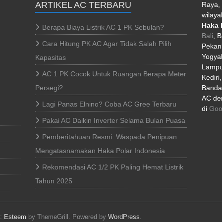
ARTIKEL AC TERBARU
Raya, 
wilaya
Haka 
Berapa Biaya Listrik AC 1 PK Sebulan?
Bali
, 
Cara Hitung PK AC Agar Tidak Salah Pilih
Pekan
Yogyak
Kapasitas
Lampu
AC 1 PK Cocok Untuk Ruangan Berapa Meter
Kediri
Persegi?
Banda 
AC den
Lagi Panas Elnino? Coba AC Gree Terbaru
di
Goo
Pakai AC Daikin Inverter Selama Bulan Puasa
Pemberitahuan Resmi: Waspada Penipuan
Mengatasnamakan Haka Polar Indonesia
Rekomendasi AC 1/2 PK Paling Hemat Listrik
Tahun 2025
e:
Esteem
by ThemeGrill. Powered by
WordPress
.