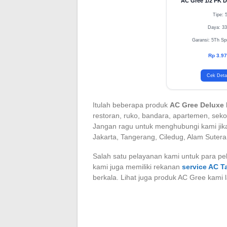
AC Gree 1/2 PK 
Tipe: 
Daya: 33
Garansi: 5Th Sp
Rp 3.97
Cek Deta
Itulah beberapa produk
AC Gree Deluxe
restoran, ruko, bandara, apartemen, seko
Jangan ragu untuk menghubungi kami jika
Jakarta, Tangerang, Ciledug, Alam Sutera
Salah satu pelayanan kami untuk para pe
kami juga memiliki rekanan
service AC 
berkala. Lihat juga produk AC Gree kami 