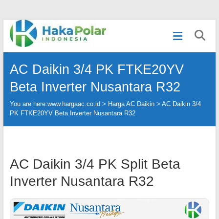
Skip
Telp
to
:
content
(021)
80627023
AC Daikin 3/4 PK FTKE20YV
|
WA
Beta Inverter Nusantara R32
:
081919232328
You are here:
www.hargaac.co.id >
Harga AC Daikin
>
AC Daikin 3/4
|
PK FTKE20YV Beta Inverter Nusantara R32
IG
:
@hakapolar
AC Daikin 3/4 PK Split Beta
Inverter Nusantara R32