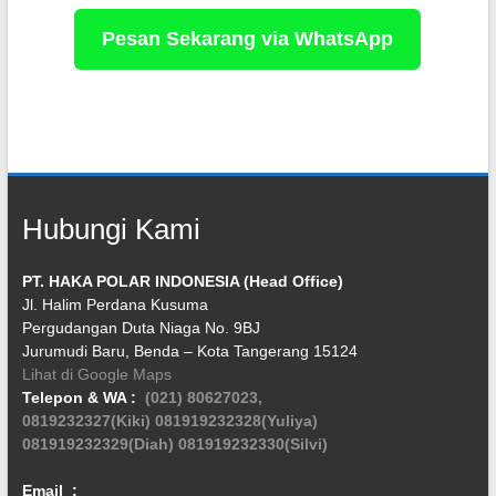
Pesan Sekarang via WhatsApp
Hubungi Kami
PT. HAKA POLAR INDONESIA (Head Office)
Jl. Halim Perdana Kusuma
Pergudangan Duta Niaga No. 9BJ
Jurumudi Baru, Benda – Kota Tangerang 15124
Lihat di Google Maps
Telepon & WA :
(021) 80627023,
0819232327(Kiki)
081919232328(Yuliya)
081919232329(Diah)
081919232330(Silvi)
Email :