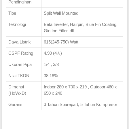
Pendinginan
Tipe
Split Wall Mounted
Teknologi
Beta Inverter, Hairpin, Blue Fin Coating,
Gin Ion Filter, dll
Daya Listrik
615(245-750) Watt
CSPF Rating
4.90 (4✮)
Ukuran Pipa
1/4 , 3/8
Nilai TKDN
38.18%
Dimensi
Indoor 280 x 730 x 219 , Outdoor 460 x
(HxWxD)
650 x 240
Garansi
3 Tahun Sparepart, 5 Tahun Kompresor