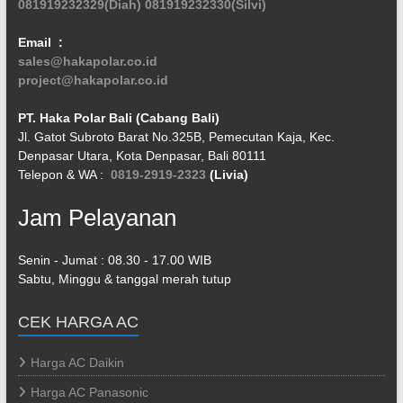
081919232329(Diah)
081919232330(Silvi)
Email :
sales@hakapolar.co.id
project@hakapolar.co.id
PT. Haka Polar Bali (Cabang Bali)
Jl. Gatot Subroto Barat No.325B, Pemecutan Kaja, Kec.
Denpasar Utara, Kota Denpasar, Bali 80111
Telepon & WA :
0819-2919-2323
(Livia)
Jam Pelayanan
Senin - Jumat : 08.30 - 17.00 WIB
Sabtu, Minggu & tanggal merah tutup
CEK HARGA AC
Harga AC Daikin
Harga AC Panasonic