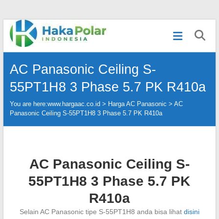
Skip
Telp
to
:
content
(021)
80627023
AC Panasonic Ceiling S-
|
WA
55PT1H8 3 Phase 5.7 PK R410a
:
081919232328
You are here:
www.hargaac.co.id >
Harga AC Panasonic
>
AC
|
Panasonic Ceiling S-55PT1H8 3 Phase 5.7 PK R410a
IG
:
@hakapolar
AC Panasonic Ceiling S-
55PT1H8 3 Phase 5.7 PK
R410a
Selain AC Panasonic tipe S-55PT1H8 anda bisa lihat
disini