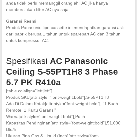
anda tidak perlu memanggil orang ahli AC jika hanya
membersihkan filter AC nya saja.
Garansi Resmi
Produk Panasonic tipe cassette ini mendapatkan garansi asli
dari pabrik berupa 1 tahun untuk sparepart AC dan 3 tahun
untuk kompressor AC.
Spesifikasi
AC Panasonic
Ceiling S-55PT1H8 3 Phase
5.7 PK R410a
[table colalign=”left|left”]
Produk SKU[attr style=”font-weight:bold”],S-55PT1H8
Ada Di Dalam Kotak[attr style=”font-weight:bold”], “1 Buah
Remote, 1 Kartu Garansi”
Warna[attr style=”font-weight:bold”],Putih
Kapasitas Pendinginan[attr style=”font-weight:bold”],51.000
Btu/h
Ukuran Pipa Gas & Liquid (Inch)[attr style=”font-