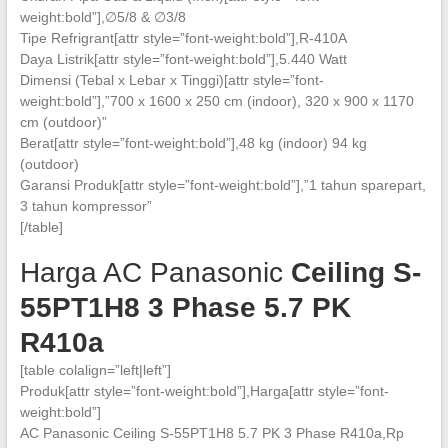
weight:bold”],∅5/8 & ∅3/8
Tipe Refrigrant[attr style=”font-weight:bold”],R-410A
Daya Listrik[attr style=”font-weight:bold”],5.440 Watt
Dimensi (Tebal x Lebar x Tinggi)[attr style=”font-
weight:bold”],”700 x 1600 x 250 cm (indoor), 320 x 900 x 1170
cm (outdoor)”
Berat[attr style=”font-weight:bold”],48 kg (indoor) 94 kg
(outdoor)
Garansi Produk[attr style=”font-weight:bold”],”1 tahun sparepart,
3 tahun kompressor”
[/table]
Harga AC Panasonic
Ceiling
S-
55PT1H8 3 Phase 5.7
PK
R410a
[table colalign=”left|left”]
Produk[attr style=”font-weight:bold”],Harga[attr style=”font-
weight:bold”]
AC Panasonic Ceiling S-55PT1H8 5.7 PK 3 Phase R410a,Rp