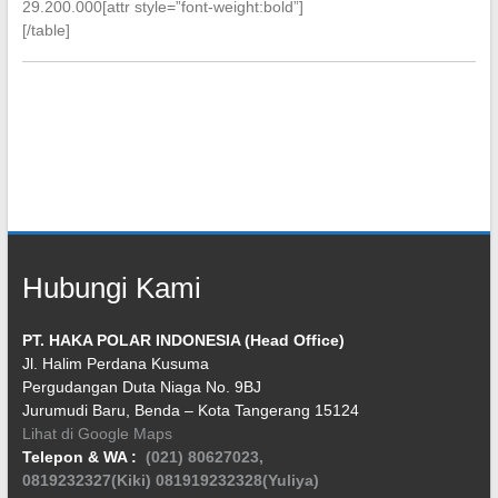
29.200.000[attr style=”font-weight:bold”]
[/table]
Hubungi Kami
PT. HAKA POLAR INDONESIA (Head Office)
Jl. Halim Perdana Kusuma
Pergudangan Duta Niaga No. 9BJ
Jurumudi Baru, Benda – Kota Tangerang 15124
Lihat di Google Maps
Telepon & WA :
(021) 80627023,
0819232327(Kiki)
081919232328(Yuliya)