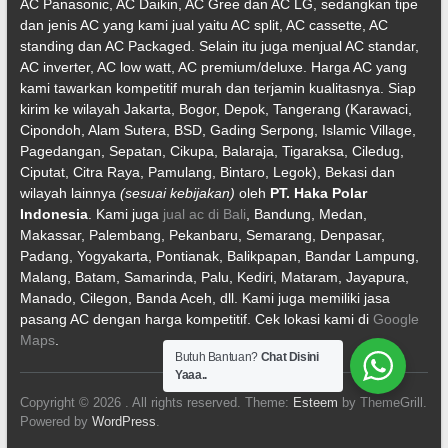
AC Panasonic, AC Daikin, AC Gree dan AC LG, sedangkan tipe
dan jenis AC yang kami jual yaitu AC split, AC cassette, AC
standing dan AC Packaged. Selain itu juga menjual AC standar,
AC inverter, AC low watt, AC premium/deluxe. Harga AC yang
kami tawarkan kompetitif murah dan terjamin kualitasnya. Siap
kirim ke wilayah Jakarta, Bogor, Depok, Tangerang (Karawaci,
Cipondoh, Alam Sutera, BSD, Gading Serpong, Islamic Village,
Pagedangan, Sepatan, Cikupa, Balaraja, Tigaraksa, Ciledug,
Ciputat, Citra Raya, Pamulang, Bintaro, Legok), Bekasi dan
wilayah lainnya
(sesuai kebijakan)
oleh
PT. Haka Polar
Indonesia
. Kami juga
jual ac di Bali
, Bandung, Medan,
Makassar, Palembang, Pekanbaru, Semarang, Denpasar,
Padang, Yogyakarta, Pontianak, Balikpapan, Bandar Lampung,
Malang, Batam, Samarinda, Palu, Kediri, Mataram, Jayapura,
Manado, Cilegon, Banda Aceh, dll. Kami juga memiliki jasa
pasang AC dengan harga kompetitif. Cek lokasi kami di
Google
Maps
.
Butuh Bantuan?
Chat Disini
Yaaa..
Copyright © 2026
. All rights reserved. Theme:
Esteem
by ThemeGrill.
Powered by
WordPress
.