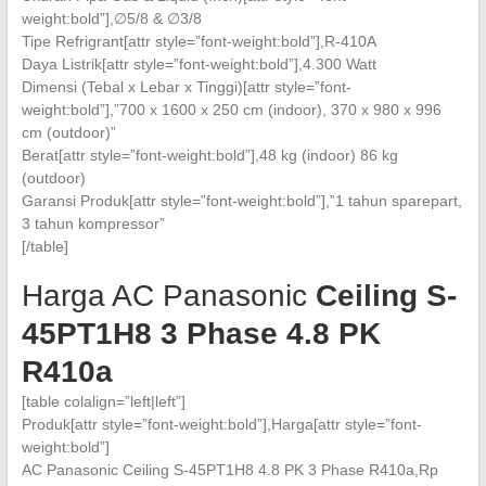
weight:bold”],∅5/8 & ∅3/8
Tipe Refrigrant[attr style=”font-weight:bold”],R-410A
Daya Listrik[attr style=”font-weight:bold”],4.300 Watt
Dimensi (Tebal x Lebar x Tinggi)[attr style=”font-
weight:bold”],”700 x 1600 x 250 cm (indoor), 370 x 980 x 996
cm (outdoor)”
Berat[attr style=”font-weight:bold”],48 kg (indoor) 86 kg
(outdoor)
Garansi Produk[attr style=”font-weight:bold”],”1 tahun sparepart,
3 tahun kompressor”
[/table]
Harga AC Panasonic
Ceiling
S-
45PT1H8 3 Phase 4.8
PK
R410a
[table colalign=”left|left”]
Produk[attr style=”font-weight:bold”],Harga[attr style=”font-
weight:bold”]
AC Panasonic Ceiling S-45PT1H8 4.8 PK 3 Phase R410a,Rp