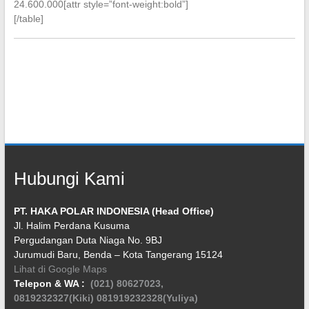
24.600.000[attr style=”font-weight:bold”]
[/table]
Hubungi Kami
PT. HAKA POLAR INDONESIA (Head Office)
Jl. Halim Perdana Kusuma
Pergudangan Duta Niaga No. 9BJ
Jurumudi Baru, Benda – Kota Tangerang 15124
Lihat di Google Maps
Telepon & WA :
(021) 80627023,
0819232327(Kiki)
081919232328(Yuliya)