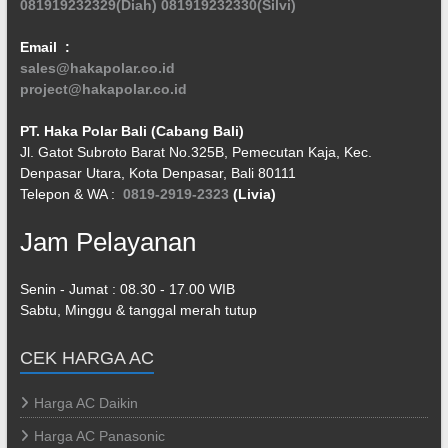
081919232329(Diah)
081919232330(Silvi)
Email :
sales@hakapolar.co.id
project@hakapolar.co.id
PT. Haka Polar Bali (Cabang Bali)
Jl. Gatot Subroto Barat No.325B, Pemecutan Kaja, Kec.
Denpasar Utara, Kota Denpasar, Bali 80111
Telepon & WA :
0819-2919-2323
(Livia)
Jam Pelayanan
Senin - Jumat : 08.30 - 17.00 WIB
Sabtu, Minggu & tanggal merah tutup
CEK HARGA AC
Harga AC Daikin
Harga AC Panasonic