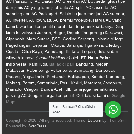
AC Panasonic, AC Daikin, AC Gree dan AC LG, sedangkan tipe
dan jenis AC yang kami jual yaitu AC split, AC cassette, AC
standing dan AC Packaged. Selain itu juga menjual AC standar,
AC inverter, AC low watt, AC premium/deluxe. Harga AC yang
kami tawarkan kompetitif murah dan terjamin kualitasnya. Siap
kirim ke wilayah Jakarta, Bogor, Depok, Tangerang (Karawaci,
Cipondoh, Alam Sutera, BSD, Gading Serpong, Islamic Village,
Pagedangan, Sepatan, Cikupa, Balaraja, Tigaraksa, Ciledug,
Ciputat, Citra Raya, Pamulang, Bintaro, Legok), Bekasi dan
wilayah lainnya
(sesuai kebijakan)
oleh
PT. Haka Polar
Indonesia
. Kami juga
jual ac di Bali
, Bandung, Medan,
Makassar, Palembang, Pekanbaru, Semarang, Denpasar,
Padang, Yogyakarta, Pontianak, Balikpapan, Bandar Lampung,
Malang, Batam, Samarinda, Palu, Kediri, Mataram, Jayapura,
Manado, Cilegon, Banda Aceh, dll. Kami juga memiliki jasa
pasang AC dengan harga kompetitif. Cek lokasi kami di
Google
Maps
.
Butuh Bantuan?
Chat Disini
Yaaa..
Copyright © 2026
. All rights reserved. Theme:
Esteem
by ThemeGrill.
Powered by
WordPress
.