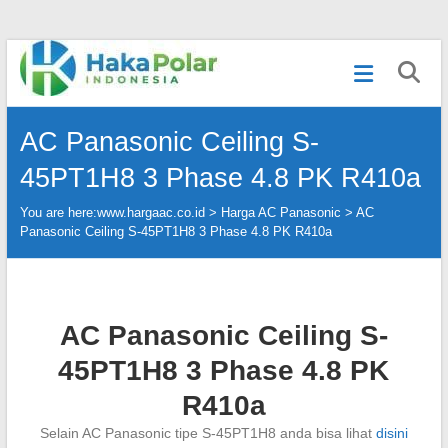
Skip
Telp
to
:
content
(021)
80627023
AC Panasonic Ceiling S-
|
WA
45PT1H8 3 Phase 4.8 PK R410a
:
081919232328
You are here:
www.hargaac.co.id >
Harga AC Panasonic
>
AC
|
Panasonic Ceiling S-45PT1H8 3 Phase 4.8 PK R410a
IG
:
@hakapolar
AC Panasonic Ceiling S-
45PT1H8 3 Phase 4.8 PK
R410a
Selain AC Panasonic tipe S-45PT1H8 anda bisa lihat
disini