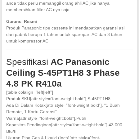
anda tidak perlu memanggil orang ahli AC jika hanya
membersihkan filter AC nya saja.
Garansi Resmi
Produk Panasonic tipe cassette ini mendapatkan garansi asli
dari pabrik berupa 1 tahun untuk sparepart AC dan 3 tahun
untuk kompressor AC.
Spesifikasi
AC Panasonic
Ceiling S-45PT1H8 3 Phase
4.8 PK R410a
[table colalign=”left|left”]
Produk SKU[attr style=”font-weight:bold”],S-45PT1H8
Ada Di Dalam Kotak[attr style=”font-weight:bold”], “1 Buah
Remote, 1 Kartu Garansi”
Warna[attr style=”font-weight:bold”],Putih
Kapasitas Pendinginan[attr style=”font-weight:bold”],43.000
Btu/h
Ukuran Pipa Gas & Liquid (Inch)[attr style=”font-