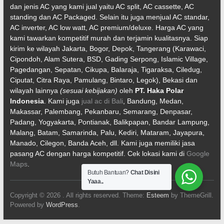
dan jenis AC yang kami jual yaitu AC split, AC cassette, AC
standing dan AC Packaged. Selain itu juga menjual AC standar,
AC inverter, AC low watt, AC premium/deluxe. Harga AC yang
kami tawarkan kompetitif murah dan terjamin kualitasnya. Siap
kirim ke wilayah Jakarta, Bogor, Depok, Tangerang (Karawaci,
Cipondoh, Alam Sutera, BSD, Gading Serpong, Islamic Village,
Pagedangan, Sepatan, Cikupa, Balaraja, Tigaraksa, Ciledug,
Ciputat, Citra Raya, Pamulang, Bintaro, Legok), Bekasi dan
wilayah lainnya
(sesuai kebijakan)
oleh
PT. Haka Polar
Indonesia
. Kami juga
jual ac di Bali
, Bandung, Medan,
Makassar, Palembang, Pekanbaru, Semarang, Denpasar,
Padang, Yogyakarta, Pontianak, Balikpapan, Bandar Lampung,
Malang, Batam, Samarinda, Palu, Kediri, Mataram, Jayapura,
Manado, Cilegon, Banda Aceh, dll. Kami juga memiliki jasa
pasang AC dengan harga kompetitif. Cek lokasi kami di
Google
Maps
.
Butuh Bantuan?
Chat Disini
Yaaa..
Copyright © 2026
. All rights reserved. Theme:
Esteem
by ThemeGrill.
Powered by
WordPress
.