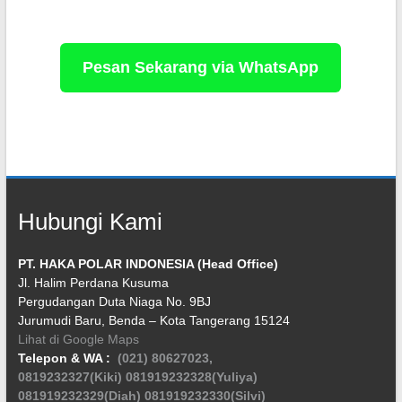
Pesan Sekarang via WhatsApp
Hubungi Kami
PT. HAKA POLAR INDONESIA (Head Office)
Jl. Halim Perdana Kusuma
Pergudangan Duta Niaga No. 9BJ
Jurumudi Baru, Benda – Kota Tangerang 15124
Lihat di Google Maps
Telepon & WA :
(021) 80627023,
0819232327(Kiki)
081919232328(Yuliya)
081919232329(Diah)
081919232330(Silvi)