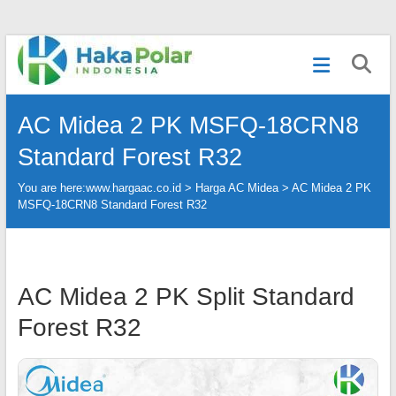
Skip
Telp
to
:
content
(021)
80627023
AC Midea 2 PK MSFQ-18CRN8
|
WA
Standard Forest R32
:
081919232328
You are here:
www.hargaac.co.id >
Harga AC Midea
>
AC Midea 2 PK
|
MSFQ-18CRN8 Standard Forest R32
IG
:
@hakapolar
AC Midea 2 PK Split Standard
Forest R32