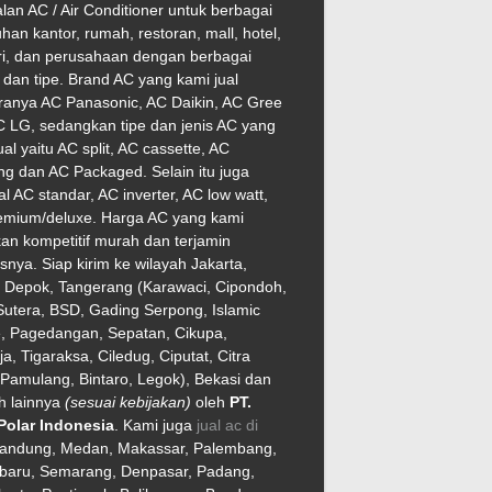
lan AC / Air Conditioner untuk berbagai
han kantor, rumah, restoran, mall, hotel,
ri, dan perusahaan dengan berbagai
dan tipe. Brand AC yang kami jual
ranya AC Panasonic, AC Daikin, AC Gree
 LG, sedangkan tipe dan jenis AC yang
ual yaitu AC split, AC cassette, AC
ng dan AC Packaged. Selain itu juga
l AC standar, AC inverter, AC low watt,
emium/deluxe. Harga AC yang kami
an kompetitif murah dan terjamin
asnya. Siap kirim ke wilayah Jakarta,
, Depok, Tangerang (Karawaci, Cipondoh,
utera, BSD, Gading Serpong, Islamic
e, Pagedangan, Sepatan, Cikupa,
ja, Tigaraksa, Ciledug, Ciputat, Citra
Pamulang, Bintaro, Legok), Bekasi dan
h lainnya
(sesuai kebijakan)
oleh
PT.
Polar Indonesia
. Kami juga
jual ac di
Bandung, Medan, Makassar, Palembang,
baru, Semarang, Denpasar, Padang,