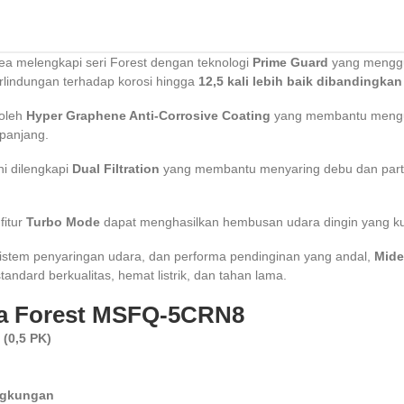
ea melengkapi seri Forest dengan teknologi
Prime Guard
yang menggu
erlindungan terhadap korosi hingga
12,5 kali lebih baik dibandingkan
 oleh
Hyper Graphene Anti-Corrosive Coating
yang membantu mengur
 panjang.
ni dilengkapi
Dual Filtration
yang membantu menyaring debu dan parti
fitur
Turbo Mode
dapat menghasilkan hembusan udara dingin yang ku
 sistem penyaringan udara, dan performa pendinginan yang andal,
Mide
tandard berkualitas, hemat listrik, dan tahan lama.
a Forest MSFQ-5CRN8
(0,5 PK)
ingkungan