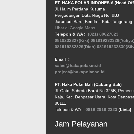
PT. HAKA POLAR INDONESIA (Head Off
Jl. Halim Perdana Kusuma
Pergudangan Duta Niaga No. 9BJ
Jurumudi Baru, Benda – Kota Tangerang
Lihat di Google Maps
Telepon & WA :
(021) 80627023,
0819232327(Kiki)
081919232328(Yuliya
081919232329(Diah)
081919232330(Silv
Email :
sales@hakapolar.co.id
project@hakapolar.co.id
PT. Haka Polar Bali (Cabang Bali)
Jl. Gatot Subroto Barat No.325B, Pemecu
Kaja, Kec. Denpasar Utara, Kota Denpasar
80111
Telepon & WA :
0819-2919-2323
(Livia)
Jam Pelayanan