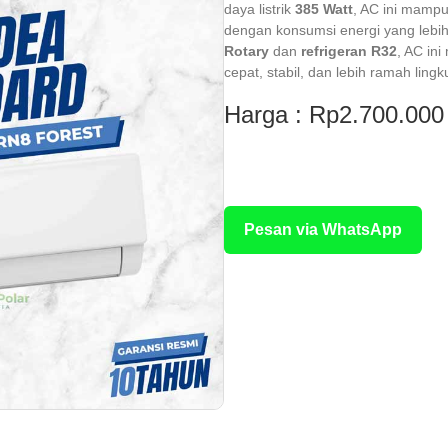
daya listrik
385 Watt
, AC ini mamp
dengan konsumsi energi yang lebi
Rotary
dan
refrigeran R32
, AC in
cepat, stabil, dan lebih ramah ling
Harga : Rp2.700.000
Rp 3.500.000
Pesan via WhatsApp