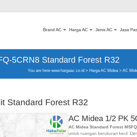
Brand AC
Harga AC
Jenis AC
Jasa Pa
FQ-5CRN8 Standard Forest R32
You are here:
www.hargaac.co.id >
Harga AC Midea
>
AC Mid
it Standard Forest R32
AC Midea 1/2 PK 5
AC Midea Standard Forest MSF
untuk ruangan berukuran kecil. De