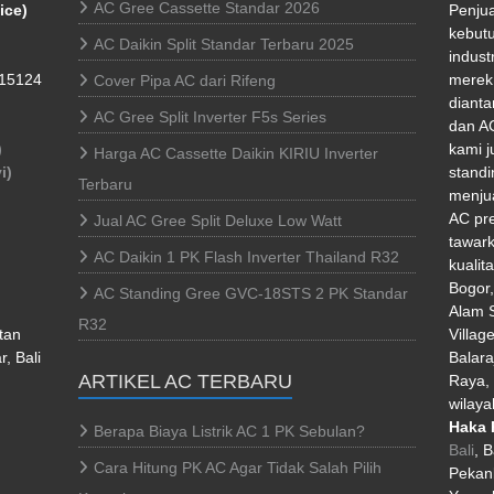
AC Gree Cassette Standar 2026
ice)
Penjua
kebutu
AC Daikin Split Standar Terbaru 2025
indust
 15124
merek 
Cover Pipa AC dari Rifeng
dianta
AC Gree Split Inverter F5s Series
dan AC
)
kami j
Harga AC Cassette Daikin KIRIU Inverter
i)
standi
Terbaru
menjua
AC pr
Jual AC Gree Split Deluxe Low Watt
tawark
AC Daikin 1 PK Flash Inverter Thailand R32
kualit
Bogor
AC Standing Gree GVC-18STS 2 PK Standar
Alam S
R32
tan
Villag
, Bali
Balara
ARTIKEL AC TERBARU
Raya, 
wilaya
Haka 
Berapa Biaya Listrik AC 1 PK Sebulan?
Bali
, 
Cara Hitung PK AC Agar Tidak Salah Pilih
Pekan