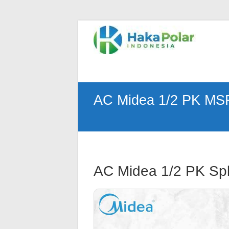
Skip
to
Telp
content
:
(021)
80627023
|
WA
AC Midea 1/2 PK MS
:
081919232328
|
IG
:
@hakapolar
AC Midea 1/2 PK Spl