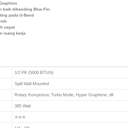
 Graphins
h baik dibanding Blue Fin
ating pada U-Bend
rsih
ih cepat
n ruang kerja
1/2 PK (5000 BTU/h)
Split Wall Mounted
Rotary Kompresor, Turbo Mode, Hyper Graphene, dll
385 Watt
✮✮✮