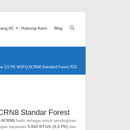
sang AC
Hubungi Kami
Blog
ea 1/2 PK MSFQ-5CRN8 Standard Forest R32
CRN8 Standar Forest
Q-5CRN8
hadir sebagai solusi pendinginan
ngan kapasitas
5.000 BTU/h (0,5 PK)
dan