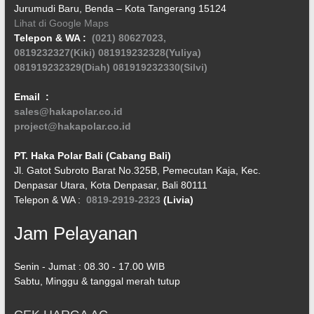
Jurumudi Baru, Benda – Kota Tangerang 15124
Lihat di Google Maps
Telepon & WA :
(021) 80627023,
0819232327(Kiki)
081919232328(Yuliya)
081919232329(Diah)
081919232330(Silvi)
Email :
sales@hakapolar.co.id
project@hakapolar.co.id
PT. Haka Polar Bali (Cabang Bali)
Jl. Gatot Subroto Barat No.325B, Pemecutan Kaja, Kec.
Denpasar Utara, Kota Denpasar, Bali 80111
Telepon & WA :
0819-2919-2323
(Livia)
Jam Pelayanan
Senin - Jumat : 08.30 - 17.00 WIB
Sabtu, Minggu & tanggal merah tutup