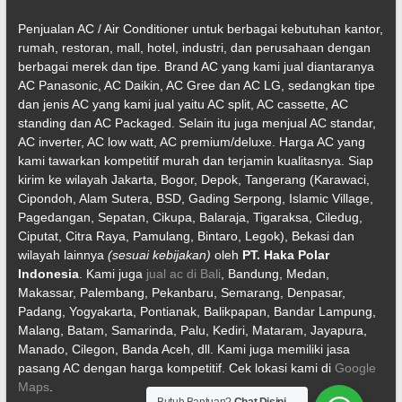
Penjualan AC / Air Conditioner untuk berbagai kebutuhan kantor,
rumah, restoran, mall, hotel, industri, dan perusahaan dengan
berbagai merek dan tipe. Brand AC yang kami jual diantaranya
AC Panasonic, AC Daikin, AC Gree dan AC LG, sedangkan tipe
dan jenis AC yang kami jual yaitu AC split, AC cassette, AC
standing dan AC Packaged. Selain itu juga menjual AC standar,
AC inverter, AC low watt, AC premium/deluxe. Harga AC yang
kami tawarkan kompetitif murah dan terjamin kualitasnya. Siap
kirim ke wilayah Jakarta, Bogor, Depok, Tangerang (Karawaci,
Cipondoh, Alam Sutera, BSD, Gading Serpong, Islamic Village,
Pagedangan, Sepatan, Cikupa, Balaraja, Tigaraksa, Ciledug,
Ciputat, Citra Raya, Pamulang, Bintaro, Legok), Bekasi dan
wilayah lainnya
(sesuai kebijakan)
oleh
PT. Haka Polar
Indonesia
. Kami juga
jual ac di Bali
, Bandung, Medan,
Makassar, Palembang, Pekanbaru, Semarang, Denpasar,
Padang, Yogyakarta, Pontianak, Balikpapan, Bandar Lampung,
Malang, Batam, Samarinda, Palu, Kediri, Mataram, Jayapura,
Manado, Cilegon, Banda Aceh, dll. Kami juga memiliki jasa
pasang AC dengan harga kompetitif. Cek lokasi kami di
Google
Maps
.