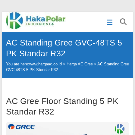
Skip
Telp
to
:
content
(021)
80627023
AC Standing Gree GVC-48TS 5
|
WA
PK Standar R32
:
081919232328
You are here:
www.hargaac.co.id >
Harga AC Gree
>
AC Standing Gree
|
GVC-48TS 5 PK Standar R32
IG
:
@hakapolar
AC Gree Floor Standing 5 PK
Standar R32