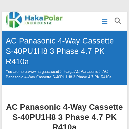
Skip
Telp
to
:
content
(021)
80627023
AC Panasonic 4-Way Cassette
|
WA
S-40PU1H8 3 Phase 4.7 PK
:
081919232328
R410a
|
IG
You are here:
www.hargaac.co.id >
Harga AC Panasonic
>
AC
:
Panasonic 4-Way Cassette S-40PU1H8 3 Phase 4.7 PK R410a
@hakapolar
AC Panasonic 4-Way Cassette
S-40PU1H8 3 Phase 4.7 PK
R410a