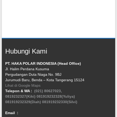
Hubungi Kami
PT. HAKA POLAR INDONESIA (Head Office)
Jl. Halim Perdana Kusuma
Pergudangan Duta Niaga No. 9BJ
Jurumudi Baru, Benda – Kota Tangerang 15124
Lihat di Google Maps
Telepon & WA :
(021) 80627023,
0819232327(Kiki)
081919232328(Yuliya)
081919232329(Diah)
081919232330(Silvi)
Email :