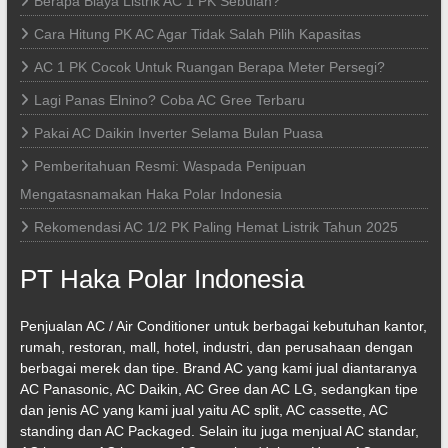
Berapa Biaya Listrik AC 1 PK Sebulan?
Cara Hitung PK AC Agar Tidak Salah Pilih Kapasitas
AC 1 PK Cocok Untuk Ruangan Berapa Meter Persegi?
Lagi Panas Elnino? Coba AC Gree Terbaru
Pakai AC Daikin Inverter Selama Bulan Puasa
Pemberitahuan Resmi: Waspada Penipuan
Mengatasnamakan Haka Polar Indonesia
Rekomendasi AC 1/2 PK Paling Hemat Listrik Tahun 2025
PT Haka Polar Indonesia
Penjualan AC / Air Conditioner untuk berbagai kebutuhan kantor,
rumah, restoran, mall, hotel, industri, dan perusahaan dengan
berbagai merek dan tipe. Brand AC yang kami jual diantaranya
AC Panasonic, AC Daikin, AC Gree dan AC LG, sedangkan tipe
dan jenis AC yang kami jual yaitu AC split, AC cassette, AC
standing dan AC Packaged. Selain itu juga menjual AC standar,