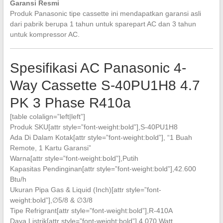
Garansi Resmi
Produk Panasonic tipe cassette ini mendapatkan garansi asli
dari pabrik berupa 1 tahun untuk sparepart AC dan 3 tahun
untuk kompressor AC.
Spesifikasi AC Panasonic 4-
Way Cassette S-40PU1H8 4.7
PK 3 Phase R410a
[table colalign=”left|left”]
Produk SKU[attr style=”font-weight:bold”],S-40PU1H8
Ada Di Dalam Kotak[attr style=”font-weight:bold”], “1 Buah
Remote, 1 Kartu Garansi”
Warna[attr style=”font-weight:bold”],Putih
Kapasitas Pendinginan[attr style=”font-weight:bold”],42.600
Btu/h
Ukuran Pipa Gas & Liquid (Inch)[attr style=”font-
weight:bold”],∅5/8 & ∅3/8
Tipe Refrigrant[attr style=”font-weight:bold”],R-410A
Daya Listrik[attr style=”font-weight:bold”],4.070 Watt