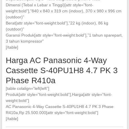
Dimensi (Tebal x Lebar x Tinggi)[attr style=”font-
weight:bold”],”840 x 840 x 319 cm (indoor), 370 x 980 x 996 cm
(outdoor)”
Berat[attr style=”font-weight:bold”],”22 kg (indoor), 86 kg
(outdoor)”
Garansi Produk[attr style=”font-weight:bold”],”1 tahun sparepart,
3 tahun kompressor”
[/table]
Harga AC Panasonic 4-Way
Cassette S-40PU1H8 4.7 PK 3
Phase R410a
[table colalign=”left|left”]
Produk[attr style=”font-weight:bold”],Harga[attr style=”font-
weight:bold”]
AC Panasonic 4-Way Cassette S-40PU1H8 4.7 PK 3 Phase
R410a,Rp 25.500.000[attr style=”font-weight:bold”]
[/table]