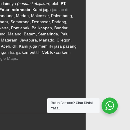
h lainnya
(sesuai kebijakan)
oleh
PT.
Polar Indonesia
. Kami juga
jual ac di
Bandung, Medan, Makassar, Palembang,
baru, Semarang, Denpasar, Padang,
arta, Pontianak, Balikpapan, Bandar
ng, Malang, Batam, Samarinda, Palu,
, Mataram, Jayapura, Manado, Cilegon,
Aceh, dll. Kami juga memiliki jasa pasang
gan harga kompetitif. Cek lokasi kami
gle Maps
.
Butuh Bantuan?
Chat Disini
Yaaa..