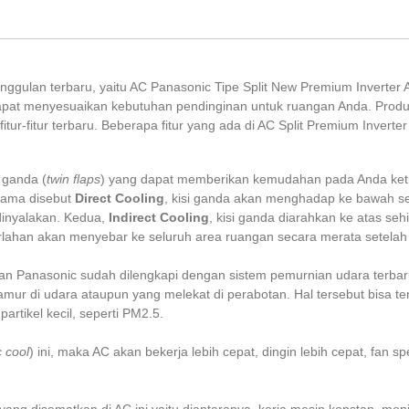
gulan terbaru, yaitu AC Panasonic Tipe Split New Premium Inverter AE
pat menyesuaikan kebutuhan pendinginan untuk ruangan Anda. Produk 
itur-fitur terbaru. Beberapa fitur yang ada di AC Split Premium Inverter
 ganda (
twin flaps
) yang dapat memberikan kemudahan pada Anda ketik
rtama disebut
Direct Cooling
, kisi ganda akan menghadap ke bawah se
dinyalakan. Kedua,
Indirect Cooling
, kisi ganda diarahkan ke atas se
erlahan akan menyebar ke seluruh area ruangan secara merata setelah
gan Panasonic sudah dilengkapi dengan sistem pemurnian udara terbaru, 
amur di udara ataupun yang melekat di perabotan. Hal tersebut bisa t
partikel kecil, seperti PM2.5.
c cool
) ini, maka AC akan bekerja lebih cepat, dingin lebih cepat, fan sp
 yang disematkan di AC ini yaitu diantaranya, kerja mesin konstan, m