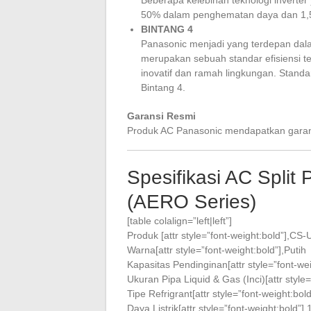
50% dalam penghematan daya dan 1,5 
BINTANG 4
Panasonic menjadi yang terdepan dal
merupakan sebuah standar efisiensi te
inovatif dan ramah lingkungan. Stand
Bintang 4.
Garansi Resmi
Produk AC Panasonic mendapatkan garansi
Spesifikasi AC Spli
(AERO Series)
[table colalign=”left|left”]
Produk [attr style=”font-weight:bold”],C
Warna[attr style=”font-weight:bold”],Putih
Kapasitas Pendinginan[attr style=”font-we
Ukuran Pipa Liquid & Gas (Inci)[attr style
Tipe Refrigrant[attr style=”font-weight:bol
Daya Listrik[attr style=”font-weight:bold”]