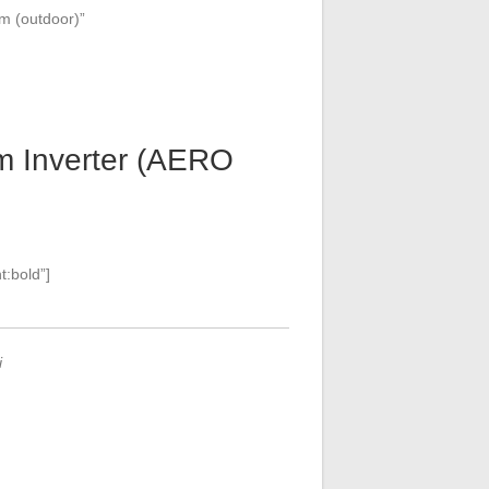
mm (outdoor)”
m Inverter (AERO
:bold”]
i