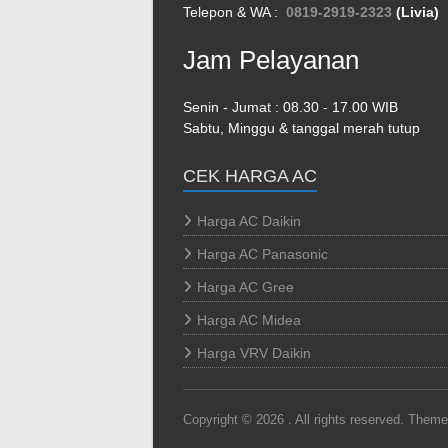
Telepon & WA :
0819-2919-2323
(Livia)
Jam Pelayanan
Senin - Jumat : 08.30 - 17.00 WIB
Sabtu, Minggu & tanggal merah tutup
CEK HARGA AC
Harga AC Daikin
Harga AC Panasonic
Harga AC Gree
Harga AC Midea
Harga VRV Daikin
Copyright © 2026
. All rights reserved. Them