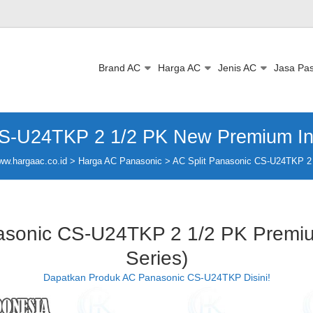
Brand AC
Harga AC
Jenis AC
Jasa Pa
CS-U24TKP 2 1/2 PK New Premium In
ww.hargaac.co.id >
Harga AC Panasonic
>
AC Split Panasonic CS-U24TKP 2 
nasonic CS-U24TKP 2 1/2 PK Premi
Series)
Dapatkan Produk AC Panasonic CS-U24TKP Disini!