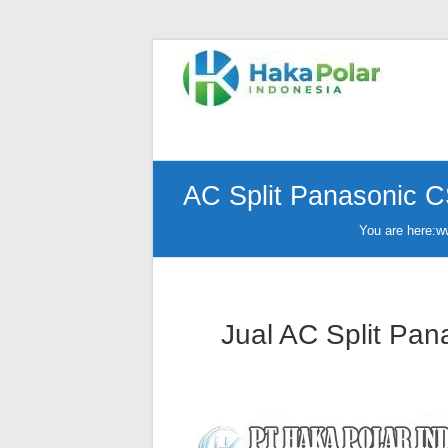
Skip
to
Telp
content
:
(021)
80627023
|
WA
AC Split Panasonic 
:
081919232328
You are here:
w
|
IG
:
@hakapolar
Jual AC Split Pa