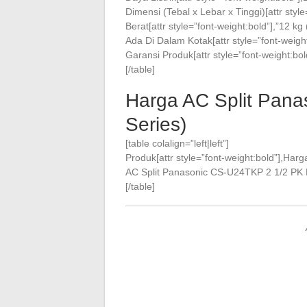
Dimensi (Tebal x Lebar x Tinggi)[attr sty
Berat[attr style=”font-weight:bold”],”12 kg
Ada Di Dalam Kotak[attr style=”font-weigh
Garansi Produk[attr style=”font-weight:b
[/table]
Harga AC Split Pan
Series)
[table colalign=”left|left”]
Produk[attr style=”font-weight:bold”],Harga
AC Split Panasonic CS-U24TKP 2 1/2 PK N
[/table]