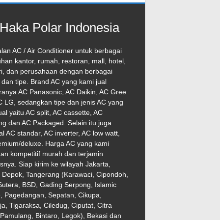
Haka Polar Indonesia
lan AC / Air Conditioner untuk berbagai
han kantor, rumah, restoran, mall, hotel,
ri, dan perusahaan dengan berbagai
dan tipe. Brand AC yang kami jual
ranya AC Panasonic, AC Daikin, AC Gree
 LG, sedangkan tipe dan jenis AC yang
ual yaitu AC split, AC cassette, AC
ng dan AC Packaged. Selain itu juga
l AC standar, AC inverter, AC low watt,
emium/deluxe. Harga AC yang kami
an kompetitif murah dan terjamin
asnya. Siap kirim ke wilayah Jakarta,
, Depok, Tangerang (Karawaci, Cipondoh,
utera, BSD, Gading Serpong, Islamic
e, Pagedangan, Sepatan, Cikupa,
ja, Tigaraksa, Ciledug, Ciputat, Citra
Pamulang, Bintaro, Legok), Bekasi dan