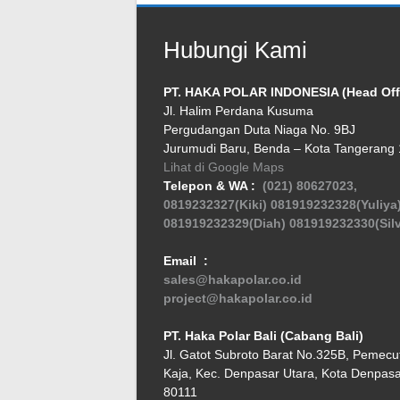
Hubungi Kami
PT. HAKA POLAR INDONESIA (Head Off
Jl. Halim Perdana Kusuma
Pergudangan Duta Niaga No. 9BJ
Jurumudi Baru, Benda – Kota Tangerang
Lihat di Google Maps
Telepon & WA :
(021) 80627023,
0819232327(Kiki)
081919232328(Yuliya
081919232329(Diah)
081919232330(Silv
Email :
sales@hakapolar.co.id
project@hakapolar.co.id
PT. Haka Polar Bali (Cabang Bali)
Jl. Gatot Subroto Barat No.325B, Pemecu
Kaja, Kec. Denpasar Utara, Kota Denpasar
80111