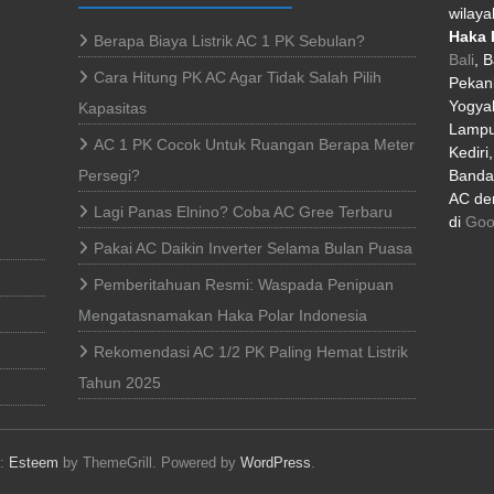
wilaya
Haka 
Berapa Biaya Listrik AC 1 PK Sebulan?
Bali
, 
Cara Hitung PK AC Agar Tidak Salah Pilih
Pekan
Yogyak
Kapasitas
Lampu
AC 1 PK Cocok Untuk Ruangan Berapa Meter
Kediri
Persegi?
Banda 
AC den
Lagi Panas Elnino? Coba AC Gree Terbaru
di
Goo
Pakai AC Daikin Inverter Selama Bulan Puasa
Pemberitahuan Resmi: Waspada Penipuan
Mengatasnamakan Haka Polar Indonesia
Rekomendasi AC 1/2 PK Paling Hemat Listrik
Tahun 2025
e:
Esteem
by ThemeGrill. Powered by
WordPress
.