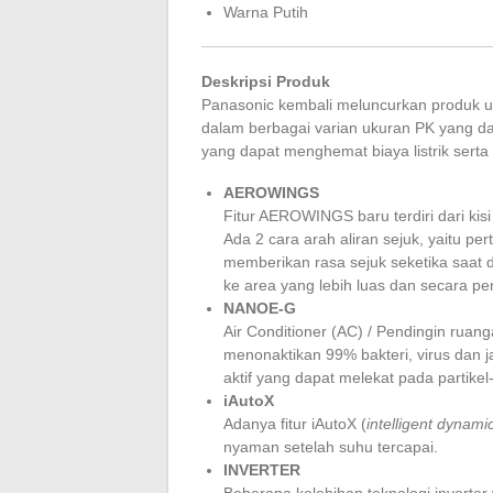
Warna Putih
Deskripsi Produk
Panasonic kembali meluncurkan produk ung
dalam berbagai varian ukuran PK yang da
yang dapat menghemat biaya listrik serta f
AEROWINGS
Fitur AEROWINGS baru terdiri dari kisi
Ada 2 cara arah aliran sejuk, yaitu pe
memberikan rasa sejuk seketika saat 
ke area yang lebih luas dan secara p
NANOE-G
Air Conditioner (AC) / Pendingin ruan
menonaktikan 99% bakteri, virus dan j
aktif yang dapat melekat pada partikel-
iAutoX
Adanya fitur iAutoX (
intelligent dynami
nyaman setelah suhu tercapai.
INVERTER
Beberapa kelebihan teknologi inverter