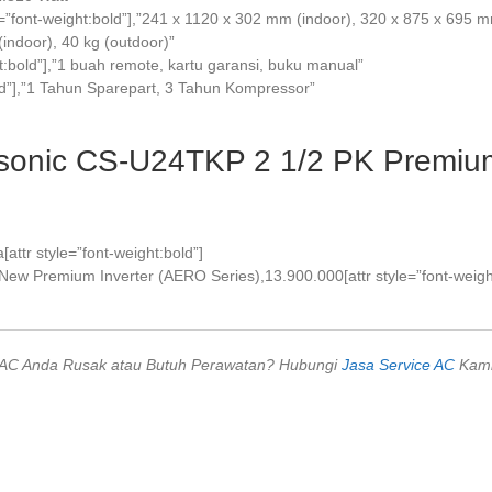
le=”font-weight:bold”],”241 x 1120 x 302 mm (indoor), 320 x 875 x 695 
 (indoor), 40 kg (outdoor)”
t:bold”],”1 buah remote, kartu garansi, buku manual”
old”],”1 Tahun Sparepart, 3 Tahun Kompressor”
asonic CS-U24TKP 2 1/2 PK Premiu
[attr style=”font-weight:bold”]
ew Premium Inverter (AERO Series),13.900.000[attr style=”font-weight
AC Anda Rusak atau Butuh Perawatan? Hubungi
Jasa Service AC
Kam