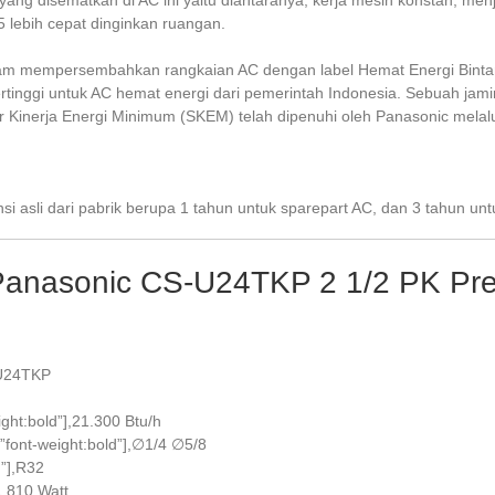
lebih cepat dinginkan ruangan.
am mempersembahkan rangkaian AC dengan label Hemat Energi Bintang
rtinggi untuk AC hemat energi dari pemerintah Indonesia. Sebuah jami
ar Kinerja Energi Minimum (SKEM) telah dipenuhi oleh Panasonic mela
 asli dari pabrik berupa 1 tahun untuk sparepart AC, dan 3 tahun un
t Panasonic CS-U24TKP 2 1/2 PK Pr
S-U24TKP
ight:bold”],21.300 Btu/h
=”font-weight:bold”],∅1/4 ∅5/8
d”],R32
,1.810 Watt