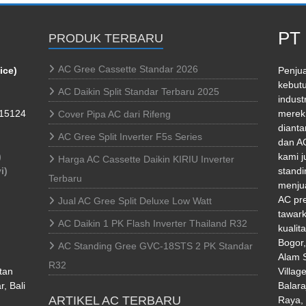
PT 
PRODUK TERBARU
AC Gree Cassette Standar 2026
ice)
Penjua
kebutu
AC Daikin Split Standar Terbaru 2025
indust
 15124
merek 
Cover Pipa AC dari Rifeng
dianta
AC Gree Split Inverter F5s Series
dan AC
)
kami j
Harga AC Cassette Daikin KIRIU Inverter
i)
standi
Terbaru
menjua
AC pr
Jual AC Gree Split Deluxe Low Watt
tawark
AC Daikin 1 PK Flash Inverter Thailand R32
kualit
Bogor
AC Standing Gree GVC-18STS 2 PK Standar
Alam S
R32
tan
Villag
, Bali
Balara
ARTIKEL AC TERBARU
Raya, 