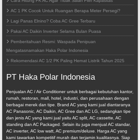
Cara Hitung PK AC Agar Tidak Salah Pilih Kapasitas
AC 1 PK Cocok Untuk Ruangan Berapa Meter Persegi?
Lagi Panas Elnino? Coba AC Gree Terbaru
Pakai AC Daikin Inverter Selama Bulan Puasa
Pemberitahuan Resmi: Waspada Penipuan
Mengatasnamakan Haka Polar Indonesia
Rekomendasi AC 1/2 PK Paling Hemat Listrik Tahun 2025
PT Haka Polar Indonesia
Penjualan AC / Air Conditioner untuk berbagai kebutuhan kantor,
rumah, restoran, mall, hotel, industri, dan perusahaan dengan
berbagai merek dan tipe. Brand AC yang kami jual diantaranya
AC Panasonic, AC Daikin, AC Gree dan AC LG, sedangkan tipe
dan jenis AC yang kami jual yaitu AC split, AC cassette, AC
standing dan AC Packaged. Selain itu juga menjual AC standar,
AC inverter, AC low watt, AC premium/deluxe. Harga AC yang
kami tawarkan kompetitif murah dan terjamin kualitasnya. Siap