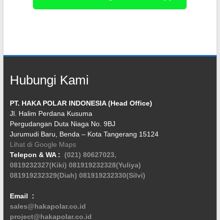
Hubungi Kami
PT. HAKA POLAR INDONESIA (Head Office)
Jl. Halim Perdana Kusuma
Pergudangan Duta Niaga No. 9BJ
Jurumudi Baru, Benda – Kota Tangerang 15124
Lihat di Google Maps
Telepon & WA :
(021) 80627023,
0819232327(Kiki)
081919232328(Yuliya)
081919232329(Diah)
081919232330(Silvi)
Email :
sales@hakapolar.co.id
project@hakapolar.co.id