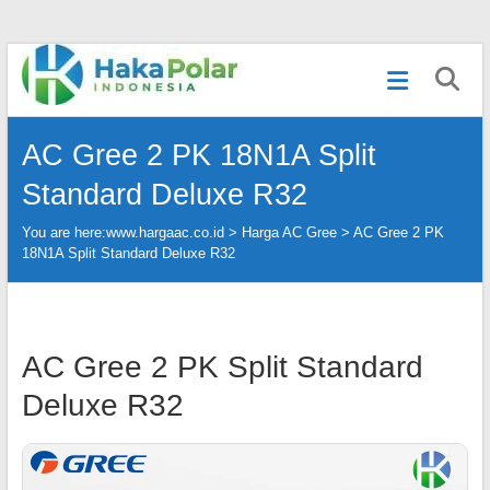
Skip
Telp
to
:
content
(021)
80627023
AC Gree 2 PK 18N1A Split
|
WA
Standard Deluxe R32
:
081919232328
You are here:
www.hargaac.co.id >
Harga AC Gree
>
AC Gree 2 PK
|
18N1A Split Standard Deluxe R32
IG
:
@hakapolar
AC Gree 2 PK Split Standard
Deluxe R32