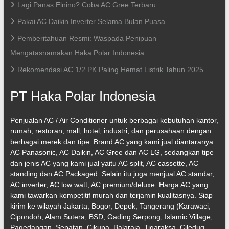
Lagi Panas Elnino? Coba AC Gree Terbaru
Pakai AC Daikin Inverter Selama Bulan Puasa
Pemberitahuan Resmi: Waspada Penipuan
Mengatasnamakan Haka Polar Indonesia
Rekomendasi AC 1/2 PK Paling Hemat Listrik Tahun 2025
PT Haka Polar Indonesia
Penjualan AC / Air Conditioner untuk berbagai kebutuhan kantor,
rumah, restoran, mall, hotel, industri, dan perusahaan dengan
berbagai merek dan tipe. Brand AC yang kami jual diantaranya
AC Panasonic, AC Daikin, AC Gree dan AC LG, sedangkan tipe
dan jenis AC yang kami jual yaitu AC split, AC cassette, AC
standing dan AC Packaged. Selain itu juga menjual AC standar,
AC inverter, AC low watt, AC premium/deluxe. Harga AC yang
kami tawarkan kompetitif murah dan terjamin kualitasnya. Siap
kirim ke wilayah Jakarta, Bogor, Depok, Tangerang (Karawaci,
Cipondoh, Alam Sutera, BSD, Gading Serpong, Islamic Village,
Pagedangan, Sepatan, Cikupa, Balaraja, Tigaraksa, Ciledug,