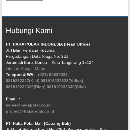
Hubungi Kami
PT. HAKA POLAR INDONESIA (Head Office)
Jl. Halim Perdana Kusuma
Pergudangan Duta Niaga No. 9BJ
Jurumudi Baru, Benda – Kota Tangerang 15124
Lihat di Google Maps
Telepon & WA :
(021) 80627023,
0819232327(Kiki)
081919232328(Yuliya)
081919232329(Diah)
081919232330(Silvi)
Email :
sales@hakapolar.co.id
project@hakapolar.co.id
PT. Haka Polar Bali (Cabang Bali)
Jl. Gatot Subroto Barat No.325B, Pemecutan Kaja, Kec.