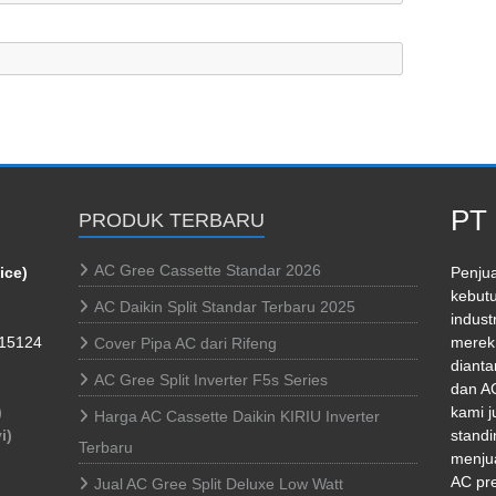
PT 
PRODUK TERBARU
AC Gree Cassette Standar 2026
ice)
Penjua
kebutu
AC Daikin Split Standar Terbaru 2025
indust
 15124
merek 
Cover Pipa AC dari Rifeng
dianta
AC Gree Split Inverter F5s Series
dan AC
)
kami j
Harga AC Cassette Daikin KIRIU Inverter
i)
standi
Terbaru
menjua
AC pr
Jual AC Gree Split Deluxe Low Watt