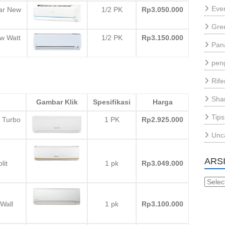
Eve
ar New
1/2 PK
Rp3.050.000
Gre
w Watt
1/2 PK
Rp3.150.000
Pan
pen
Rif
Sha
Gambar Klik
Spesifikasi
Harga
Tips
 Turbo
1 PK
Rp2.925.000
Unc
ARS
it
1 pk
Rp3.049.000
Arsip
Wall
1 pk
Rp3.100.000
h