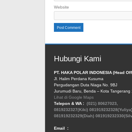
Website
Hubungi Kami
PT. HAKA POLAR INDONESIA (Head Off
Jl. Halim Perdana Kusuma
Pergudangan Duta Niaga No. 9BJ
Jurumudi Baru, Benda – Kota Tangerang
Lihat di Google Maps
Telepon & WA :
(021) 80627023,
0819232327(Kiki)
081919232328(Yuliya
081919232329(Diah)
081919232330(Silv
Email :