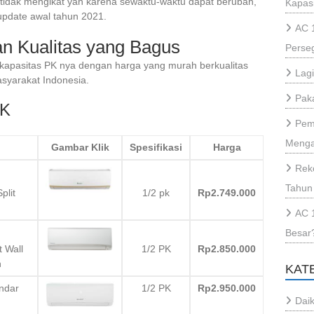
a tidak mengikat yah karena sewaktu-waktu dapat berubah,
Kapas
 update awal tahun 2021.
AC 
n Kualitas yang Bagus
Perse
n kapasitas PK nya dengan harga yang murah berkualitas
Lag
asyarakat Indonesia.
Paka
PK
Pem
Menga
Gambar Klik
Spesifikasi
Harga
Rek
Tahun
lit
1/2 pk
Rp2.749.000
AC 
Besar
 Wall
1/2 PK
Rp2.850.000
h
KAT
ndar
1/2 PK
Rp2.950.000
Daik