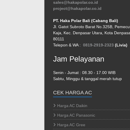
sales@hakapolar.co.id
project@hakapolar.co.id
PT. Haka Polar Bali (Cabang Bali)
Jl. Gatot Subroto Barat No.325B, Pemecu
Kaja, Kec. Denpasar Utara, Kota Denpasar
80111
Telepon & WA :
0819-2919-2323
(Livia)
Jam Pelayanan
Senin - Jumat : 08.30 - 17.00 WIB
Sabtu, Minggu & tanggal merah tutup
CEK HARGA AC
Harga AC Daikin
Harga AC Panasonic
Harga AC Gree