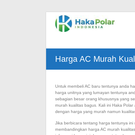
Skip
to
Telp
content
:
(021)
80627023
|
WA
Harga AC Murah Kual
:
081919232328
|
IG
:
Untuk membeli AC baru tentunya anda har
@hakapolar
harga unitnya yang lumayan tentunya an
sebagian besar orang khususnya yang sed
murah kualitas bagus. Kali ini Haka Pol
dengan harga yang murah namun kualitas
Jika berbicara tentang harga tentunya ini m
membandingkan harga AC murah kualitas 