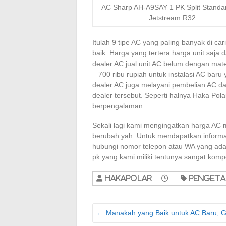
AC Sharp AH-A9SAY 1 PK Split Standa
Jetstream R32
Itulah 9 tipe AC yang paling banyak di c
baik. Harga yang tertera harga unit saj
dealer AC jual unit AC belum dengan mate
– 700 ribu rupiah untuk instalasi AC bar
dealer AC juga melayani pembelian AC da
dealer tersebut. Seperti halnya Haka Pol
berpengalaman.
Sekali lagi kami mengingatkan harga AC 
berubah yah. Untuk mendapatkan informas
hubungi nomor telepon atau WA yang ada 
pk yang kami miliki tentunya sangat kompe
hakapolar
penget
←
Manakah yang Baik untuk AC Baru, G