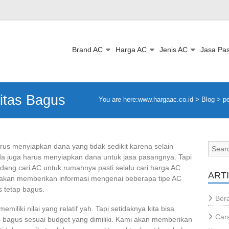
Brand AC
Harga AC
Jenis AC
Jasa Pa
itas Bagus
You are here:
www.hargaac.co.id >
Blog
>
p
us menyiapkan dana yang tidak sedikit karena selain
da juga harus menyiapkan dana untuk jasa pasangnya. Tapi
ang cari AC untuk rumahnya pasti selalu cari harga AC
ART
ar akan memberikan informasi mengenai beberapa tipe AC
 tetap bagus.
Bera
emiliki nilai yang relatif yah. Tapi setidaknya kita bisa
Cara
bagus sesuai budget yang dimiliki. Kami akan memberikan