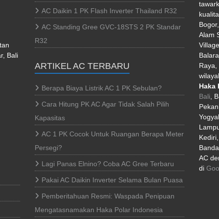
tawark
AC Daikin 1 PK Flash Inverter Thailand R32
kualit
Bogor
AC Standing Gree GVC-18STS 2 PK Standar
Alam S
R32
tan
Villag
, Bali
Balara
ARTIKEL AC TERBARU
Raya, 
wilaya
Haka 
Berapa Biaya Listrik AC 1 PK Sebulan?
Bali
, 
Cara Hitung PK AC Agar Tidak Salah Pilih
Pekan
Yogyak
Kapasitas
Lampu
AC 1 PK Cocok Untuk Ruangan Berapa Meter
Kediri
Persegi?
Banda 
AC den
Lagi Panas Elnino? Coba AC Gree Terbaru
di
Goo
Pakai AC Daikin Inverter Selama Bulan Puasa
Pemberitahuan Resmi: Waspada Penipuan
Mengatasnamakan Haka Polar Indonesia