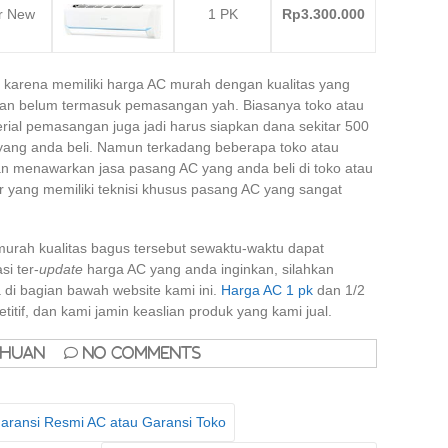
r New
1 PK
Rp3.300.000
ari karena memiliki harga AC murah dengan kualitas yang
a dan belum termasuk pemasangan yah. Biasanya toko atau
rial pemasangan juga jadi harus siapkan dana sekitar 500
u yang anda beli. Namun terkadang beberapa toko atau
n menawarkan jasa pasang AC yang anda beli di toko atau
ar yang memiliki teknisi khusus pasang AC yang sangat
murah kualitas bagus tersebut sewaktu-waktu dapat
i ter-
update
harga AC yang anda inginkan, silahkan
di bagian bawah website kami ini.
Harga AC 1 pk
dan 1/2
titif, dan kami jamin keaslian produk yang kami jual.
ahuan
No Comments
aransi Resmi AC atau Garansi Toko