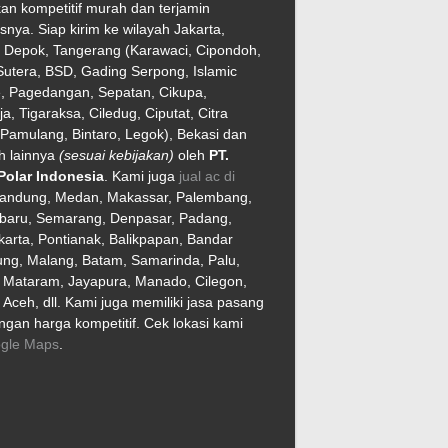
an kompetitif murah dan terjamin
asnya. Siap kirim ke wilayah Jakarta,
, Depok, Tangerang (Karawaci, Cipondoh,
utera, BSD, Gading Serpong, Islamic
e, Pagedangan, Sepatan, Cikupa,
ja, Tigaraksa, Ciledug, Ciputat, Citra
Pamulang, Bintaro, Legok), Bekasi dan
h lainnya
(sesuai kebijakan)
oleh
PT.
Polar Indonesia
. Kami juga
jual ac di
Bandung, Medan, Makassar, Palembang,
baru, Semarang, Denpasar, Padang,
arta, Pontianak, Balikpapan, Bandar
ng, Malang, Batam, Samarinda, Palu,
, Mataram, Jayapura, Manado, Cilegon,
Aceh, dll. Kami juga memiliki jasa pasang
gan harga kompetitif. Cek lokasi kami
gle Maps
.