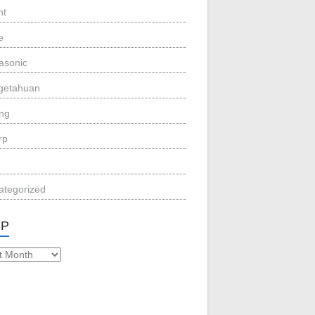
nt
e
asonic
getahuan
eng
rp
ategorized
IP