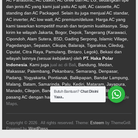
dan jenis AC yang kami jual yaitu AC split, AC cassette, AC
standing dan AC Packaged. Selain itu juga menjual AC standar,
AC inverter, AC low watt, AC premium/deluxe. Harga AC yang
kami tawarkan kompetitif murah dan terjamin kualitasnya. Siap
kirim ke wilayah Jakarta, Bogor, Depok, Tangerang (Karawaci,
Cipondoh, Alam Sutera, BSD, Gading Serpong, Islamic Village,
Pagedangan, Sepatan, Cikupa, Balaraja, Tigaraksa, Ciledug,
Ciputat, Citra Raya, Pamulang, Bintaro, Legok), Bekasi dan
wilayah lainnya
(sesuai kebijakan)
oleh
PT. Haka Polar
Indonesia
. Kami juga
jual ac di Bali
, Bandung, Medan,
Makassar, Palembang, Pekanbaru, Semarang, Denpasar,
Padang, Yogyakarta, Pontianak, Balikpapan, Bandar Lampung,
Malang, Batam, Samarinda, Palu, Kediri, Mataram, Jayapura,
Manado, Cilegon, Banda Aceh, dll. Kami juga memiliki jasa
Butuh Bantuan?
Chat Disini
pasang AC dengan harga kompetitif. Cek lokasi kami di
Google
Yaaa..
Maps
.
Copyright © 2026
. All rights reserved. Theme:
Esteem
by ThemeGrill.
Powered by
WordPress
.