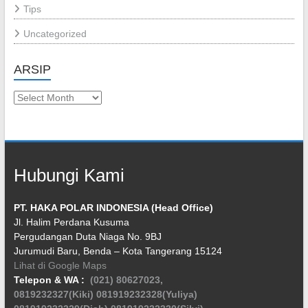
Tips
Uncategorized
ARSIP
Arsip
Hubungi Kami
PT. HAKA POLAR INDONESIA (Head Office)
Jl. Halim Perdana Kusuma
Pergudangan Duta Niaga No. 9BJ
Jurumudi Baru, Benda – Kota Tangerang 15124
Lihat di Google Maps
Telepon & WA :
(021) 80627023,
0819232327(Kiki)
081919232328(Yuliya)