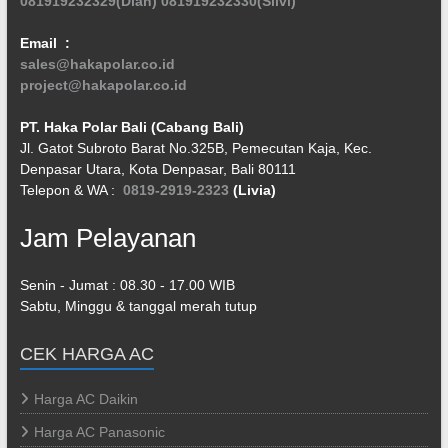
081919232329(Diah)
081919232330(Silvi)
Email :
sales@hakapolar.co.id
project@hakapolar.co.id
PT. Haka Polar Bali (Cabang Bali)
Jl. Gatot Subroto Barat No.325B, Pemecutan Kaja, Kec.
Denpasar Utara, Kota Denpasar, Bali 80111
Telepon & WA :
0819-2919-2323
(Livia)
Jam Pelayanan
Senin - Jumat : 08.30 - 17.00 WIB
Sabtu, Minggu & tanggal merah tutup
CEK HARGA AC
Harga AC Daikin
Harga AC Panasonic