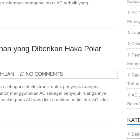
Kapas
ikan informasi mengenai merk AC terbaik yang…
AC 
Perse
Lag
Paka
nan yang Diberikan Haka Polar
Pem
Menga
ahuan
No Comments
Rek
Tahun
sia sebagai alat elektronik untuk penyejuk ruangan
antor menggunakan AC sebagai penyejuk ruangannya.
AC 
i masalah pada AC yang kita gunakan, mulai dari AC tidak…
Besar
KAT
Daik