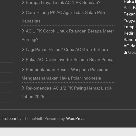
Haka 
Berapa Biaya Listrik AC 1 PK Sebulan?
Bali
, 
Cara Hitung PK AC Agar Tidak Salah Pilih
Pekan
Yogyak
Kapasitas
Lampu
AC 1 PK Cocok Untuk Ruangan Berapa Meter
Kediri
Persegi?
Banda 
AC den
Lagi Panas Elnino? Coba AC Gree Terbaru
di
Goo
Pakai AC Daikin Inverter Selama Bulan Puasa
Pemberitahuan Resmi: Waspada Penipuan
Mengatasnamakan Haka Polar Indonesia
Rekomendasi AC 1/2 PK Paling Hemat Listrik
Tahun 2025
e:
Esteem
by ThemeGrill. Powered by
WordPress
.