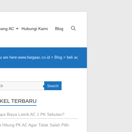
sang AC
Hubungi Kami
Blog
u are here:
www.hargaac.co.id >
Blog
>
beli ac
Search
IKEL TERBARU
pa Biaya Listrik AC 1 PK Sebulan?
 Hitung PK AC Agar Tidak Salah Pilih