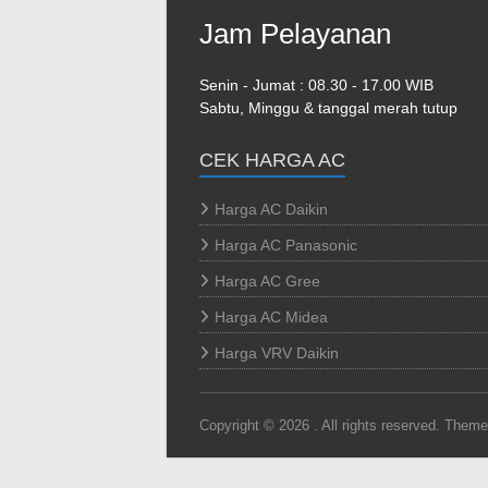
Jam Pelayanan
Senin - Jumat : 08.30 - 17.00 WIB
Sabtu, Minggu & tanggal merah tutup
CEK HARGA AC
Harga AC Daikin
Harga AC Panasonic
Harga AC Gree
Harga AC Midea
Harga VRV Daikin
Copyright © 2026
. All rights reserved. Them