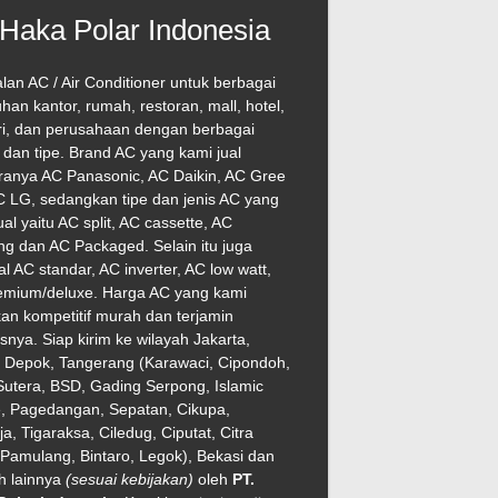
Haka Polar Indonesia
lan AC / Air Conditioner untuk berbagai
han kantor, rumah, restoran, mall, hotel,
ri, dan perusahaan dengan berbagai
dan tipe. Brand AC yang kami jual
ranya AC Panasonic, AC Daikin, AC Gree
 LG, sedangkan tipe dan jenis AC yang
ual yaitu AC split, AC cassette, AC
ng dan AC Packaged. Selain itu juga
l AC standar, AC inverter, AC low watt,
emium/deluxe. Harga AC yang kami
an kompetitif murah dan terjamin
asnya. Siap kirim ke wilayah Jakarta,
, Depok, Tangerang (Karawaci, Cipondoh,
utera, BSD, Gading Serpong, Islamic
e, Pagedangan, Sepatan, Cikupa,
ja, Tigaraksa, Ciledug, Ciputat, Citra
Pamulang, Bintaro, Legok), Bekasi dan
h lainnya
(sesuai kebijakan)
oleh
PT.