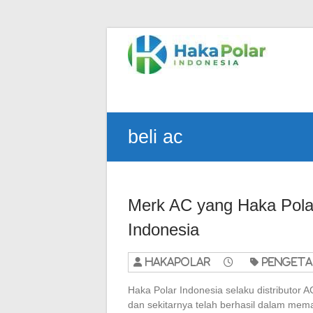
Skip
to
Telp
content
:
(021)
80627023
|
WA
beli ac
:
081919232328
|
IG
:
Merk AC yang Haka Polar
@hakapolar
Indonesia
hakapolar
penget
Haka Polar Indonesia selaku distributor 
dan sekitarnya telah berhasil dalam me