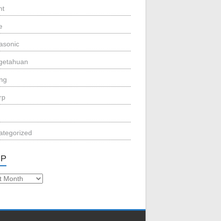
nt
e
asonic
getahuan
eng
rp
ategorized
IP