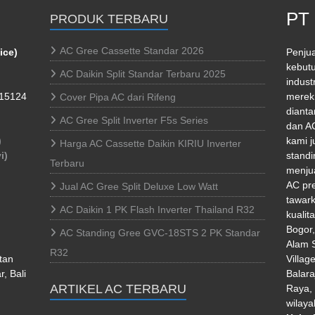
PT 
PRODUK TERBARU
AC Gree Cassette Standar 2026
ice)
Penjua
kebutu
AC Daikin Split Standar Terbaru 2025
indust
 15124
merek 
Cover Pipa AC dari Rifeng
dianta
AC Gree Split Inverter F5s Series
dan AC
)
kami j
Harga AC Cassette Daikin KIRIU Inverter
i)
standi
Terbaru
menjua
AC pr
Jual AC Gree Split Deluxe Low Watt
tawark
AC Daikin 1 PK Flash Inverter Thailand R32
kualit
Bogor
AC Standing Gree GVC-18STS 2 PK Standar
Alam S
R32
tan
Villag
, Bali
Balara
ARTIKEL AC TERBARU
Raya, 
wilaya