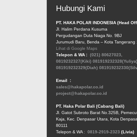
Hubungi Kami
PT. HAKA POLAR INDONESIA (Head Off
Jl. Halim Perdana Kusuma
Pergudangan Duta Niaga No. 9BJ
Jurumudi Baru, Benda – Kota Tangerang
Lihat di Google Maps
Telepon & WA :
(021) 80627023,
0819232327(Kiki)
081919232328(Yuliya
081919232329(Diah)
081919232330(Silv
Email :
sales@hakapolar.co.id
project@hakapolar.co.id
PT. Haka Polar Bali (Cabang Bali)
Jl. Gatot Subroto Barat No.325B, Pemecu
Kaja, Kec. Denpasar Utara, Kota Denpasar
80111
Telepon & WA :
0819-2919-2323
(Livia)