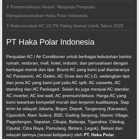
Pemberitahuan Resmi: Waspada Penipuan
Mengatasnamakan Haka Polar Indonesia
Rekomendasi AC 1/2 PK Paling Hemat Listrik Tahun 2025
PT Haka Polar Indonesia
Penjualan AC / Air Conditioner untuk berbagai kebutuhan kantor,
rumah, restoran, mall, hotel, industri, dan perusahaan dengan
berbagai merek dan tipe. Brand AC yang kami jual diantaranya
AC Panasonic, AC Daikin, AC Gree dan AC LG, sedangkan tipe
dan jenis AC yang kami jual yaitu AC split, AC cassette, AC
standing dan AC Packaged. Selain itu juga menjual AC standar,
AC inverter, AC low watt, AC premium/deluxe. Harga AC yang
kami tawarkan kompetitif murah dan terjamin kualitasnya. Siap
kirim ke wilayah Jakarta, Bogor, Depok, Tangerang (Karawaci,
Cipondoh, Alam Sutera, BSD, Gading Serpong, Islamic Village,
Pagedangan, Sepatan, Cikupa, Balaraja, Tigaraksa, Ciledug,
Ciputat, Citra Raya, Pamulang, Bintaro, Legok), Bekasi dan
wilayah lainnya
(sesuai kebijakan)
oleh
PT. Haka Polar