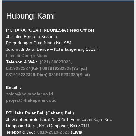
Hubungi Kami
PT. HAKA POLAR INDONESIA (Head Office)
Jl. Halim Perdana Kusuma
Pergudangan Duta Niaga No. 9BJ
Jurumudi Baru, Benda – Kota Tangerang 15124
Lihat di Google Maps
Telepon & WA :
(021) 80627023,
0819232327(Kiki)
081919232328(Yuliya)
081919232329(Diah)
081919232330(Silvi)
Email :
sales@hakapolar.co.id
project@hakapolar.co.id
PT. Haka Polar Bali (Cabang Bali)
Jl. Gatot Subroto Barat No.325B, Pemecutan Kaja, Kec.
Denpasar Utara, Kota Denpasar, Bali 80111
Telepon & WA :
0819-2919-2323
(Livia)