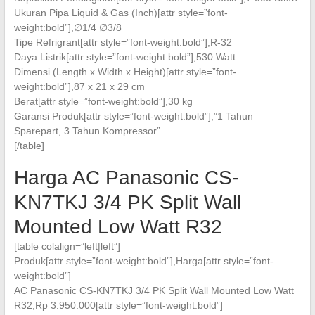
Ukuran Pipa Liquid & Gas (Inch)[attr style=”font-
weight:bold”],∅1/4 ∅3/8
Tipe Refrigrant[attr style=”font-weight:bold”],R-32
Daya Listrik[attr style=”font-weight:bold”],530 Watt
Dimensi (Length x Width x Height)[attr style=”font-
weight:bold”],87 x 21 x 29 cm
Berat[attr style=”font-weight:bold”],30 kg
Garansi Produk[attr style=”font-weight:bold”],”1 Tahun
Sparepart, 3 Tahun Kompressor”
[/table]
Harga AC Panasonic CS-
KN7TKJ 3/4 PK Split Wall
Mounted Low Watt R32
[table colalign=”left|left”]
Produk[attr style=”font-weight:bold”],Harga[attr style=”font-
weight:bold”]
AC Panasonic CS-KN7TKJ 3/4 PK Split Wall Mounted Low Watt
R32,Rp 3.950.000[attr style=”font-weight:bold”]