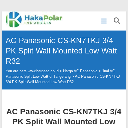
Skip
Telp
to
:
content
(021)
80627023
AC Panasonic CS-KN7TKJ 3/4
|
WA
PK Split Wall Mounted Low Watt
:
081919232328
R32
|
IG
You are here:
www.hargaac.co.id >
Harga AC Panasonic
>
Jual AC
:
Panasonic Split Low Watt di Tangerang
>
AC Panasonic CS-KN7TKJ
@hakapolar
3/4 PK Split Wall Mounted Low Watt R32
AC Panasonic CS-KN7TKJ 3/4
PK Split Wall Mounted Low