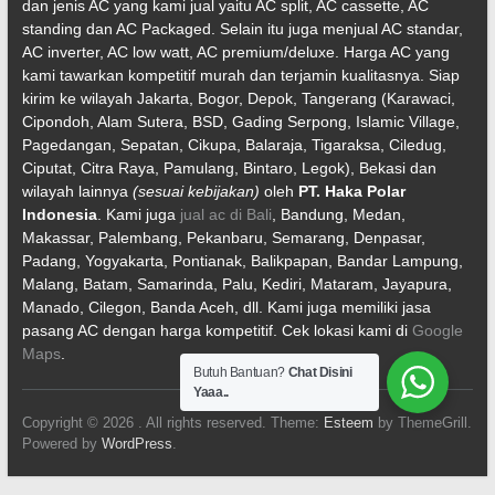
dan jenis AC yang kami jual yaitu AC split, AC cassette, AC
standing dan AC Packaged. Selain itu juga menjual AC standar,
AC inverter, AC low watt, AC premium/deluxe. Harga AC yang
kami tawarkan kompetitif murah dan terjamin kualitasnya. Siap
kirim ke wilayah Jakarta, Bogor, Depok, Tangerang (Karawaci,
Cipondoh, Alam Sutera, BSD, Gading Serpong, Islamic Village,
Pagedangan, Sepatan, Cikupa, Balaraja, Tigaraksa, Ciledug,
Ciputat, Citra Raya, Pamulang, Bintaro, Legok), Bekasi dan
wilayah lainnya
(sesuai kebijakan)
oleh
PT. Haka Polar
Indonesia
. Kami juga
jual ac di Bali
, Bandung, Medan,
Makassar, Palembang, Pekanbaru, Semarang, Denpasar,
Padang, Yogyakarta, Pontianak, Balikpapan, Bandar Lampung,
Malang, Batam, Samarinda, Palu, Kediri, Mataram, Jayapura,
Manado, Cilegon, Banda Aceh, dll. Kami juga memiliki jasa
pasang AC dengan harga kompetitif. Cek lokasi kami di
Google
Maps
.
Butuh Bantuan?
Chat Disini
Yaaa..
Copyright © 2026
. All rights reserved. Theme:
Esteem
by ThemeGrill.
Powered by
WordPress
.