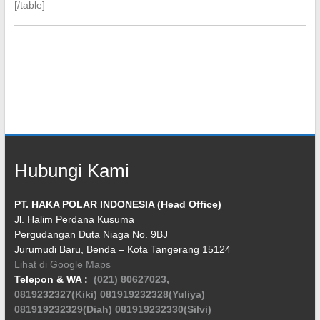
[/table]
Hubungi Kami
PT. HAKA POLAR INDONESIA (Head Office)
Jl. Halim Perdana Kusuma
Pergudangan Duta Niaga No. 9BJ
Jurumudi Baru, Benda – Kota Tangerang 15124
Lihat di Google Maps
Telepon & WA :
(021) 80627023,
0819232327(Kiki)
081919232328(Yuliya)
081919232329(Diah)
081919232330(Silvi)