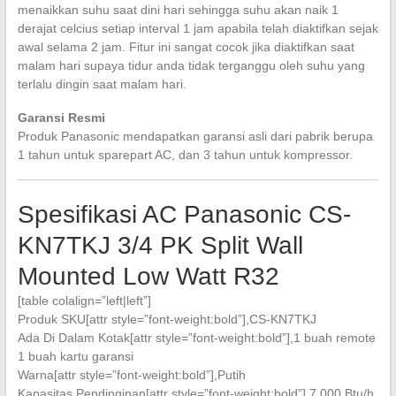
menaikkan suhu saat dini hari sehingga suhu akan naik 1
derajat celcius setiap interval 1 jam apabila telah diaktifkan sejak
awal selama 2 jam. Fitur ini sangat cocok jika diaktifkan saat
malam hari supaya tidur anda tidak terganggu oleh suhu yang
terlalu dingin saat malam hari.
Garansi Resmi
Produk Panasonic mendapatkan garansi asli dari pabrik berupa
1 tahun untuk sparepart AC, dan 3 tahun untuk kompressor.
Spesifikasi AC Panasonic CS-
KN7TKJ 3/4 PK Split Wall
Mounted Low Watt R32
[table colalign=”left|left”]
Produk SKU[attr style=”font-weight:bold”],CS-KN7TKJ
Ada Di Dalam Kotak[attr style=”font-weight:bold”],1 buah remote
1 buah kartu garansi
Warna[attr style=”font-weight:bold”],Putih
Kapasitas Pendinginan[attr style=”font-weight:bold”],7.000 Btu/h