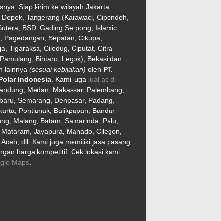
asnya. Siap kirim ke wilayah Jakarta,
, Depok, Tangerang (Karawaci, Cipondoh,
utera, BSD, Gading Serpong, Islamic
e, Pagedangan, Sepatan, Cikupa,
ja, Tigaraksa, Ciledug, Ciputat, Citra
Pamulang, Bintaro, Legok), Bekasi dan
h lainnya
(sesuai kebijakan)
oleh
PT.
Polar Indonesia
. Kami juga
jual ac di
Bandung, Medan, Makassar, Palembang,
baru, Semarang, Denpasar, Padang,
arta, Pontianak, Balikpapan, Bandar
ng, Malang, Batam, Samarinda, Palu,
, Mataram, Jayapura, Manado, Cilegon,
Aceh, dll. Kami juga memiliki jasa pasang
gan harga kompetitif. Cek lokasi kami
gle Maps
.