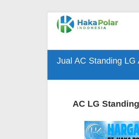
Skip
to
Telp
content
:
(021)
80627023
|
WA
Jual AC Standing LG
:
081919232328
|
IG
:
@hakapolar
AC LG Standing