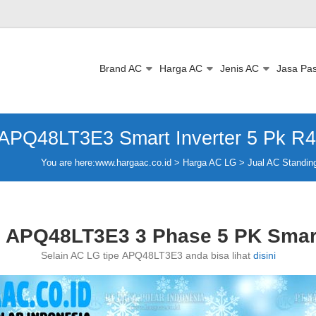
Brand AC
Harga AC
Jenis AC
Jasa Pa
 APQ48LT3E3 Smart Inverter 5 Pk R
You are here:
www.hargaac.co.id >
Harga AC LG
>
Jual AC Standin
 APQ48LT3E3 3 Phase 5 PK Smart
Selain AC LG tipe APQ48LT3E3 anda bisa lihat
disini