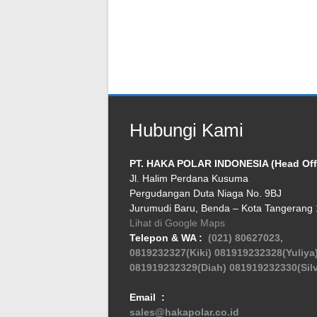
Hubungi Kami
PT. HAKA POLAR INDONESIA (Head Off
Jl. Halim Perdana Kusuma
Pergudangan Duta Niaga No. 9BJ
Jurumudi Baru, Benda – Kota Tangerang
Lihat di Google Maps
Telepon & WA :
(021) 80627023,
0819232327(Kiki)
081919232328(Yuliya
081919232329(Diah)
081919232330(Silv
Email :
sales@hakapolar.co.id