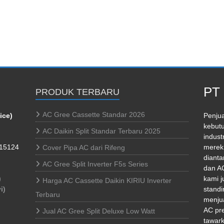
PT 
PRODUK TERBARU
AC Gree Cassette Standar 2026
ice)
Penjua
kebutu
AC Daikin Split Standar Terbaru 2025
indust
 15124
merek 
Cover Pipa AC dari Rifeng
dianta
AC Gree Split Inverter F5s Series
dan AC
)
kami j
Harga AC Cassette Daikin KIRIU Inverter
i)
standi
Terbaru
menjua
AC pr
Jual AC Gree Split Deluxe Low Watt
tawark