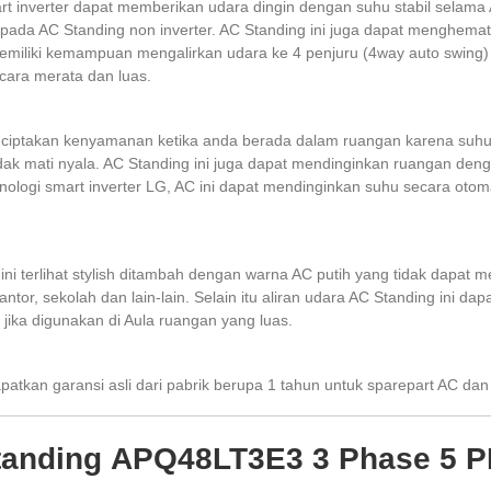
 inverter dapat memberikan udara dingin dengan suhu stabil selama 
rti pada AC Standing non inverter. AC Standing ini juga dapat menghem
memiliki kemampuan mengalirkan udara ke 4 penjuru (4way auto swing) 
cara merata dan luas.
ciptakan kenyamanan ketika anda berada dalam ruangan karena suhu din
idak mati nyala. AC Standing ini juga dapat mendinginkan ruangan den
logi smart inverter LG, AC ini dapat mendinginkan suhu secara otom
 ini terlihat stylish ditambah dengan warna AC putih yang tidak dapat
antor, sekolah dan lain-lain. Selain itu aliran udara AC Standing ini 
jika digunakan di Aula ruangan yang luas.
patkan garansi asli dari pabrik berupa 1 tahun untuk sparepart AC da
tanding
APQ48LT3E3
3 Phase 5 P