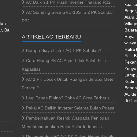
AC Daikin 1 PK Flash Inverter Thailand R32
kualit
Bogor
AC Standing Gree GVC-18STS 2 PK Standar
Alam S
R32
tan
Villag
, Bali
Balara
ARTIKEL AC TERBARU
Raya, 
wilaya
Haka 
Berapa Biaya Listrik AC 1 PK Sebulan?
Bali
, 
Cara Hitung PK AC Agar Tidak Salah Pilih
Pekan
Yogyak
Kapasitas
Lampu
AC 1 PK Cocok Untuk Ruangan Berapa Meter
Kediri
Persegi?
Banda 
AC den
Lagi Panas Elnino? Coba AC Gree Terbaru
di
Goo
Pakai AC Daikin Inverter Selama Bulan Puasa
Pemberitahuan Resmi: Waspada Penipuan
Mengatasnamakan Haka Polar Indonesia
Rekomendasi AC 1/2 PK Paling Hemat Listrik