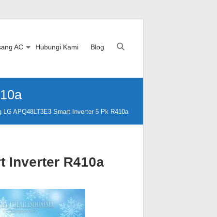
sang AC
Hubungi Kami
Blog
410a
g LG APQ48LT3E3 Smart Inverter 5 Pk R410a
 Inverter R410a