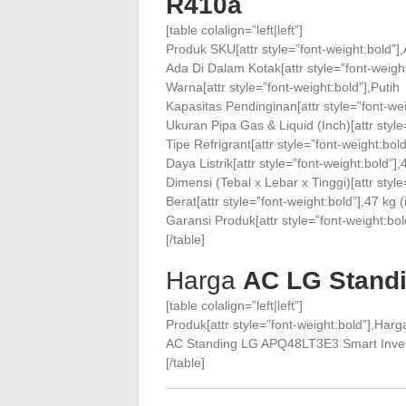
R410a
[table colalign=”left|left”]
Produk SKU[attr style=”font-weight:bold
Ada Di Dalam Kotak[attr style=”font-weigh
Warna[attr style=”font-weight:bold”],Putih
Kapasitas Pendinginan[attr style=”font-we
Ukuran Pipa Gas & Liquid (Inch)[attr styl
Tipe Refrigrant[attr style=”font-weight:bo
Daya Listrik[attr style=”font-weight:bold”]
Dimensi (Tebal x Lebar x Tinggi)[attr sty
Berat[attr style=”font-weight:bold”],47 kg 
Garansi Produk[attr style=”font-weight:bo
[/table]
Harga
AC LG Stand
[table colalign=”left|left”]
Produk[attr style=”font-weight:bold”],Harga
AC Standing LG APQ48LT3E3 Smart Inverte
[/table]