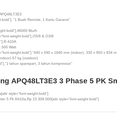
”],APQ48LT3E3
t:bold”], “1 Buah Remote, 1 Kartu Garansi”
ight:bold”],46000 Btu/h
e=”font-weight:bold”],∅5/8 & ∅3/8
ld”],R-410A
,4.500 Watt
le=”font-weight:bold”],”440 x 590 x 1840 mm (indoor), 330 x 950 x 834 
(indoor) 67 kg (outdoor)
ld”],”1 tahun sparepart, 3 tahun kompressor”
ing
APQ48LT3E3
3
Phase 5 PK Sm
[attr style=”font-weight:bold”]
r 5 Pk R410a,Rp 23.308.000[attr style=”font-weight:bold”]