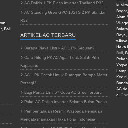
AC Daikin 1 PK Flash Inverter Thailand R32
kualit
Bogor
AC Standing Gree GVC-18STS 2 PK Standar
Alam S
R32
tan
Villag
, Bali
Balara
ARTIKEL AC TERBARU
Raya, 
wilaya
Haka 
Berapa Biaya Listrik AC 1 PK Sebulan?
Bali
, 
Cara Hitung PK AC Agar Tidak Salah Pilih
Pekan
Yogyak
Kapasitas
Lampu
AC 1 PK Cocok Untuk Ruangan Berapa Meter
Kediri
Persegi?
Banda 
AC den
Lagi Panas Elnino? Coba AC Gree Terbaru
di
Goo
Pakai AC Daikin Inverter Selama Bulan Puasa
Pemberitahuan Resmi: Waspada Penipuan
Mengatasnamakan Haka Polar Indonesia