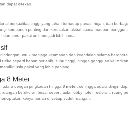
tan dapat ditekan.
ial berkualitas tinggi yang tahan terhadap panas, hujan, dan berbaga
ungi komponen penting dari kerusakan akibat cuaca maupun penggun
l dan umur pakai unit menjadi lebih lama.
sif
perlindungan untuk menjaga keamanan dan keandalan selama beroperas
 risiko seperti beban berlebih, suhu tinggi, hingga gangguan kelistri
 memiliki usia pakai yang lebih panjang.
ga 8 Meter
 udara dengan jangkauan hingga
8 meter
, sehingga udara dingin dap
tuk ruangan berukuran besar seperti aula, lobby hotel, restoran, ruang 
menciptakan kenyamanan di setiap sudut ruangan.