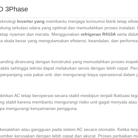
D 3Phase
eknologi
Inverter yang
membantu menjaga konsumsi listrik tetap efisi
ung sirkulasi udara yang optimal dan memudahkan proses instalasi
tetap nyaman dan merata. Menggunakan
refrigeran R410A
serta diduk
dara skala besar yang mengutamakan efisiensi, keandalan, dan performa
Standing dirancang dengan konstruksi yang memudahkan proses inspek
raktis sehingga teknisi dapat melakukan servis dengan lebih cepat.
perpanjang usia pakai unit, dan mengurangi biaya operasional dalam 
kan AC tetap beroperasi secara stabil meskipun terjadi fluktuasi tegan
rang stabil karena membantu mengurangi risiko unit gagal menyala ata
tanpa mengurangi kenyamanan pengguna.
salahan atau gangguan pada sistem AC secara otomatis. Ketika terj
sumber kerusakan dengan lebih cepat dan akurat. Proses perbaikan menj