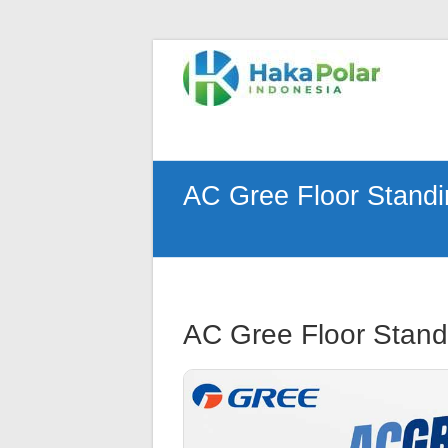
Skip
to
Telp
content
:
(021)
80627023
|
WA
AC Gree Floor Stand
:
081919232328
|
IG
:
@hakapolar
AC Gree Floor Stand