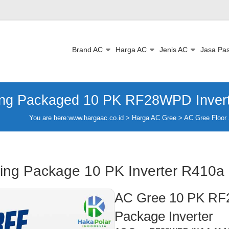
Brand AC
Harga AC
Jenis AC
Jasa Pa
ing Packaged 10 PK RF28WPD Inver
You are here:
www.hargaac.co.id >
Harga AC Gree
>
AC Gree Floor
ing Package 10 PK Inverter R410a
AC Gree 10 PK RF
Package Inverter