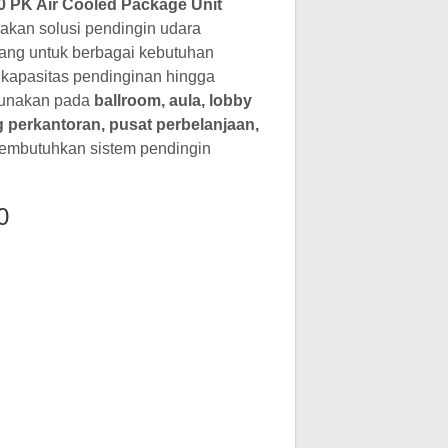
PK Air Cooled Package Unit
kan solusi pendingin udara
cang untuk berbagai kebutuhan
 kapasitas pendinginan hingga
digunakan pada
ballroom, aula, lobby
g perkantoran, pusat perbelanjaan,
mbutuhkan sistem pendingin
0