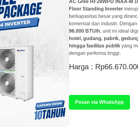
AC Gree RF28WPD /NAA-M 10 
Floor Standing Inverter
merupa
berkapasitas besar yang diran
komersial dan industri. Dengan
96.000 BTU/h
, unit ini ideal 
hotel, gudang, pabrik, gedun
hingga fasilitas publik
yang me
dengan performa tinggi.
Harga : Rp66.670.00
Rp 3.500.000
Pesan via WhatsApp