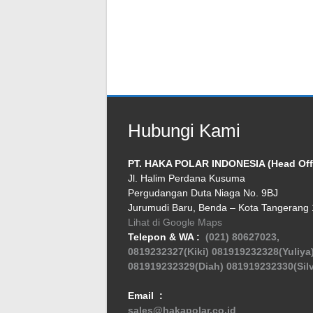
Hubungi Kami
PT. HAKA POLAR INDONESIA (Head Off
Jl. Halim Perdana Kusuma
Pergudangan Duta Niaga No. 9BJ
Jurumudi Baru, Benda – Kota Tangerang
Lihat di Google Maps
Telepon & WA :
(021) 80627023,
0819232327(Kiki)
081919232328(Yuliya
081919232329(Diah)
081919232330(Silv
Email :
sales@hakapolar.co.id