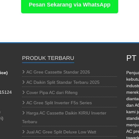
Pesan Sekarang via WhatsApp
PT 
PRODUK TERBARU
AC Gree Cassette Standar 2026
ice)
Penjua
kebutu
AC Daikin Split Standar Terbaru 2025
indust
 15124
merek 
Cover Pipa AC dari Rifeng
dianta
AC Gree Split Inverter F5s Series
dan AC
)
kami j
Harga AC Cassette Daikin KIRIU Inverter
i)
standi
Terbaru
menjua
AC pr
Jual AC Gree Split Deluxe Low Watt
tawark