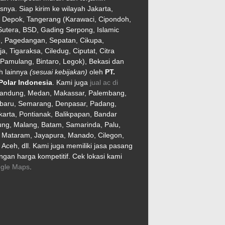
asnya. Siap kirim ke wilayah Jakarta,
, Depok, Tangerang (Karawaci, Cipondoh,
utera, BSD, Gading Serpong, Islamic
e, Pagedangan, Sepatan, Cikupa,
ja, Tigaraksa, Ciledug, Ciputat, Citra
Pamulang, Bintaro, Legok), Bekasi dan
h lainnya
(sesuai kebijakan)
oleh
PT.
Polar Indonesia
. Kami juga
jual ac di
Bandung, Medan, Makassar, Palembang,
baru, Semarang, Denpasar, Padang,
arta, Pontianak, Balikpapan, Bandar
ng, Malang, Batam, Samarinda, Palu,
, Mataram, Jayapura, Manado, Cilegon,
Aceh, dll. Kami juga memiliki jasa pasang
gan harga kompetitif. Cek lokasi kami
gle Maps
.