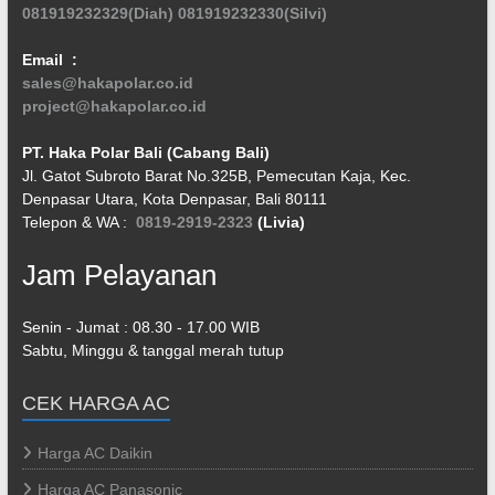
081919232329(Diah)
081919232330(Silvi)
Email :
sales@hakapolar.co.id
project@hakapolar.co.id
PT. Haka Polar Bali (Cabang Bali)
Jl. Gatot Subroto Barat No.325B, Pemecutan Kaja, Kec.
Denpasar Utara, Kota Denpasar, Bali 80111
Telepon & WA :
0819-2919-2323
(Livia)
Jam Pelayanan
Senin - Jumat : 08.30 - 17.00 WIB
Sabtu, Minggu & tanggal merah tutup
CEK HARGA AC
Harga AC Daikin
Harga AC Panasonic