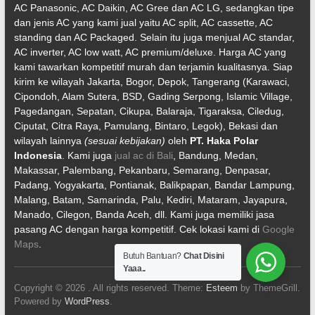
AC Panasonic, AC Daikin, AC Gree dan AC LG, sedangkan tipe
dan jenis AC yang kami jual yaitu AC split, AC cassette, AC
standing dan AC Packaged. Selain itu juga menjual AC standar,
AC inverter, AC low watt, AC premium/deluxe. Harga AC yang
kami tawarkan kompetitif murah dan terjamin kualitasnya. Siap
kirim ke wilayah Jakarta, Bogor, Depok, Tangerang (Karawaci,
Cipondoh, Alam Sutera, BSD, Gading Serpong, Islamic Village,
Pagedangan, Sepatan, Cikupa, Balaraja, Tigaraksa, Ciledug,
Ciputat, Citra Raya, Pamulang, Bintaro, Legok), Bekasi dan
wilayah lainnya
(sesuai kebijakan)
oleh
PT. Haka Polar
Indonesia
. Kami juga
jual ac di Bali
, Bandung, Medan,
Makassar, Palembang, Pekanbaru, Semarang, Denpasar,
Padang, Yogyakarta, Pontianak, Balikpapan, Bandar Lampung,
Malang, Batam, Samarinda, Palu, Kediri, Mataram, Jayapura,
Manado, Cilegon, Banda Aceh, dll. Kami juga memiliki jasa
pasang AC dengan harga kompetitif. Cek lokasi kami di
Google
Maps
.
Butuh Bantuan?
Chat Disini
Yaaa..
Copyright © 2026
. All rights reserved. Theme:
Esteem
by ThemeGrill.
Powered by
WordPress
.