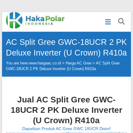
Skip
Telp
to
:
content
(021)
80627023
AC Split Gree GWC-18UCR 2 PK
|
WA
Deluxe Inverter (U Crown) R410a
:
081919232328
You are here:
www.hargaac.co.id >
Harga AC Gree
>
AC Split Gree
|
GWC-18UCR 2 PK Deluxe Inverter (U Crown) R410a
IG
:
@hakapolar
Jual AC Split Gree GWC-
18UCR 2 PK Deluxe Inverter
(U Crown) R410a
Dapatkan Produk AC Gree GWC 18UCR Disini!