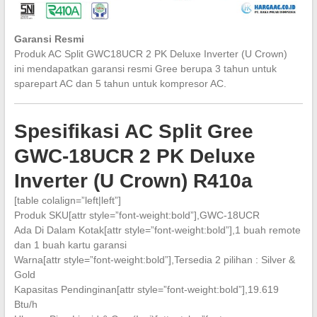
Garansi Resmi
Produk AC Split GWC18UCR 2 PK Deluxe Inverter (U Crown)
ini mendapatkan garansi resmi Gree berupa 3 tahun untuk
sparepart AC dan 5 tahun untuk kompresor AC.
Spesifikasi AC Split Gree
GWC-18UCR 2 PK Deluxe
Inverter (U Crown) R410a
[table colalign=”left|left”]
Produk SKU[attr style=”font-weight:bold”],GWC-18UCR
Ada Di Dalam Kotak[attr style=”font-weight:bold”],1 buah remote
dan 1 buah kartu garansi
Warna[attr style=”font-weight:bold”],Tersedia 2 pilihan : Silver &
Gold
Kapasitas Pendinginan[attr style=”font-weight:bold”],19.619
Btu/h