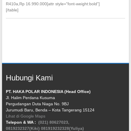
R410a,Rp 16.990.000[attr style=”font-weight:bold”]
[/table]
Hubungi Kami
PT. HAKA POLAR INDONESIA (Head Office)
Jl. Halim Perdana Kusuma
Pergudangan Duta Niaga No. 9BJ
Jurumudi Baru, Benda – Kota Tangerang 15124
Lihat di Google Maps
Telepon & WA :
(021) 80627023,
0819232327(Kiki)
081919232328(Yuliya)