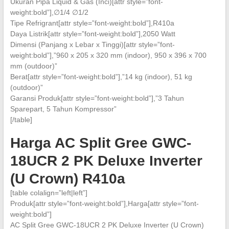
Ukuran Pipa Liquid & Gas (Inci)[attr style=”font-
weight:bold”],∅1/4 ∅1/2
Tipe Refrigrant[attr style=”font-weight:bold”],R410a
Daya Listrik[attr style=”font-weight:bold”],2050 Watt
Dimensi (Panjang x Lebar x Tinggi)[attr style=”font-
weight:bold”],”960 x 205 x 320 mm (indoor), 950 x 396 x 700
mm (outdoor)”
Berat[attr style=”font-weight:bold”],”14 kg (indoor), 51 kg
(outdoor)”
Garansi Produk[attr style=”font-weight:bold”],”3 Tahun
Sparepart, 5 Tahun Kompressor”
[/table]
Harga AC Split Gree GWC-
18UCR 2 PK Deluxe Inverter
(U Crown) R410a
[table colalign=”left|left”]
Produk[attr style=”font-weight:bold”],Harga[attr style=”font-
weight:bold”]
AC Split Gree GWC-18UCR 2 PK Deluxe Inverter (U Crown)