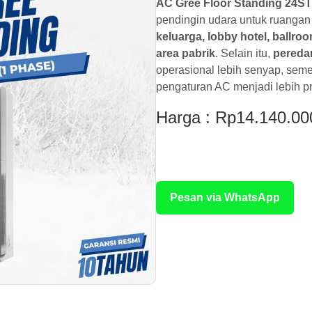
AC Gree Floor Standing 24ST
pendingin udara untuk ruangan
keluarga, lobby hotel, ballro
area pabrik
. Selain itu,
pereda
operasional lebih senyap, sem
pengaturan AC menjadi lebih pr
Harga : Rp14.140.00
Rp 3.500.000
Pesan via WhatsApp