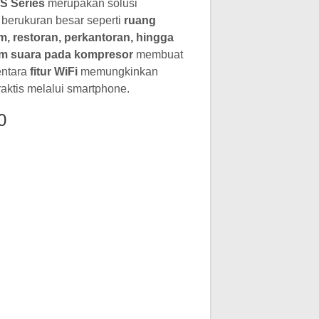
S Series
merupakan solusi
 berukuran besar seperti
ruang
om, restoran, perkantoran, hingga
m suara pada kompresor
membuat
entara
fitur WiFi
memungkinkan
aktis melalui smartphone.
0