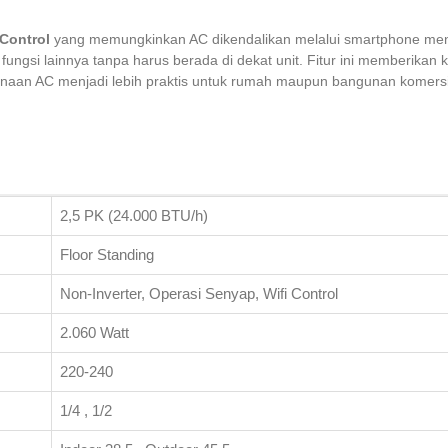
 Control
yang memungkinkan AC dikendalikan melalui smartphone men
fungsi lainnya tanpa harus berada di dekat unit. Fitur ini memberik
aan AC menjadi lebih praktis untuk rumah maupun bangunan komersi
2,5 PK (24.000 BTU/h)
Floor Standing
Non-Inverter, Operasi Senyap, Wifi Control
2.060 Watt
220-240
1/4 , 1/2