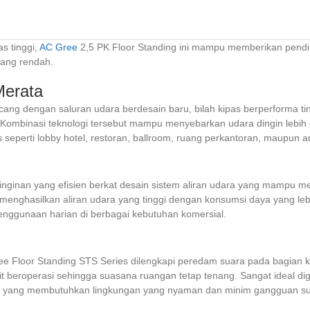
as tinggi,
AC Gree
2,5 PK Floor Standing ini mampu memberikan pendin
yang rendah.
Merata
ng dengan saluran udara berdesain baru, bilah kipas berperforma tingg
Kombinasi teknologi tersebut mampu menyebarkan udara dingin lebih 
seperti lobby hotel, restoran, ballroom, ruang perkantoran, maupun ar
nginan yang efisien berkat desain sistem aliran udara yang mampu m
menghasilkan aliran udara yang tinggi dengan konsumsi daya yang leb
 penggunaan harian di berbagai kebutuhan komersial.
 Floor Standing STS Series dilengkapi peredam suara pada bagian k
t beroperasi sehingga suasana ruangan tetap tenang. Sangat ideal di
ain yang membutuhkan lingkungan yang nyaman dan minim gangguan su