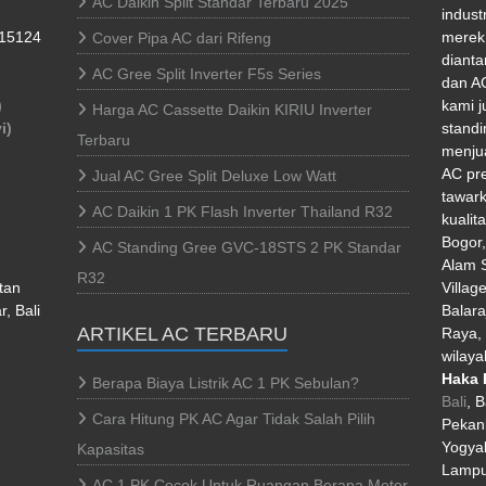
AC Daikin Split Standar Terbaru 2025
indust
 15124
merek 
Cover Pipa AC dari Rifeng
dianta
AC Gree Split Inverter F5s Series
dan AC
)
kami j
Harga AC Cassette Daikin KIRIU Inverter
i)
standi
Terbaru
menjua
AC pr
Jual AC Gree Split Deluxe Low Watt
tawark
AC Daikin 1 PK Flash Inverter Thailand R32
kualit
Bogor
AC Standing Gree GVC-18STS 2 PK Standar
Alam S
R32
tan
Villag
, Bali
Balara
ARTIKEL AC TERBARU
Raya, 
wilaya
Haka 
Berapa Biaya Listrik AC 1 PK Sebulan?
Bali
, 
Cara Hitung PK AC Agar Tidak Salah Pilih
Pekan
Yogyak
Kapasitas
Lampu
AC 1 PK Cocok Untuk Ruangan Berapa Meter