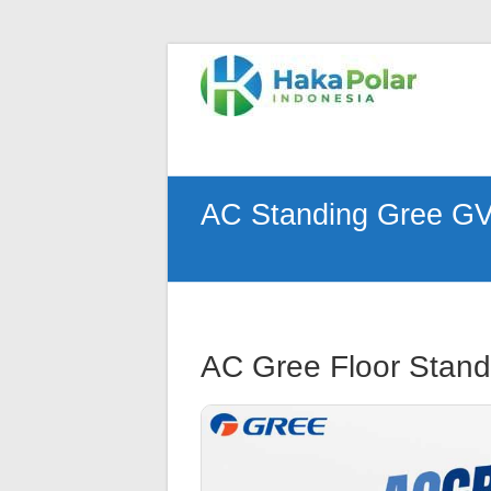
Skip
to
Telp
content
:
(021)
80627023
|
WA
AC Standing Gree G
:
081919232328
|
IG
:
@hakapolar
AC Gree Floor Stand