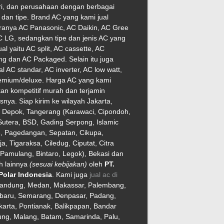
ri, dan perusahaan dengan berbagai
dan tipe. Brand AC yang kami jual
ranya AC Panasonic, AC Daikin, AC Gree
 LG, sedangkan tipe dan jenis AC yang
ual yaitu AC split, AC cassette, AC
ng dan AC Packaged. Selain itu juga
l AC standar, AC inverter, AC low watt,
emium/deluxe. Harga AC yang kami
an kompetitif murah dan terjamin
asnya. Siap kirim ke wilayah Jakarta,
, Depok, Tangerang (Karawaci, Cipondoh,
utera, BSD, Gading Serpong, Islamic
e, Pagedangan, Sepatan, Cikupa,
ja, Tigaraksa, Ciledug, Ciputat, Citra
Pamulang, Bintaro, Legok), Bekasi dan
h lainnya
(sesuai kebijakan)
oleh
PT.
Polar Indonesia
. Kami juga
jual ac di
Bandung, Medan, Makassar, Palembang,
baru, Semarang, Denpasar, Padang,
arta, Pontianak, Balikpapan, Bandar
ng, Malang, Batam, Samarinda, Palu,