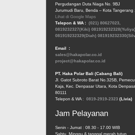
Pergudangan Duta Niaga No. 9BJ
Jurumudi Baru, Benda – Kota Tangerang
Lihat di Google Maps
Telepon & WA :
(021) 80627023,
0819232327(Kiki)
081919232328(Yuliya
081919232329(Diah)
081919232330(Silv
Email :
sales@hakapolar.co.id
project@hakapolar.co.id
PT. Haka Polar Bali (Cabang Bali)
Jl. Gatot Subroto Barat No.325B, Pemecu
Kaja, Kec. Denpasar Utara, Kota Denpasar
80111
Telepon & WA :
0819-2919-2323
(Livia)
Jam Pelayanan
Senin - Jumat : 08.30 - 17.00 WIB
Sabtu, Minggu & tanggal merah tutup