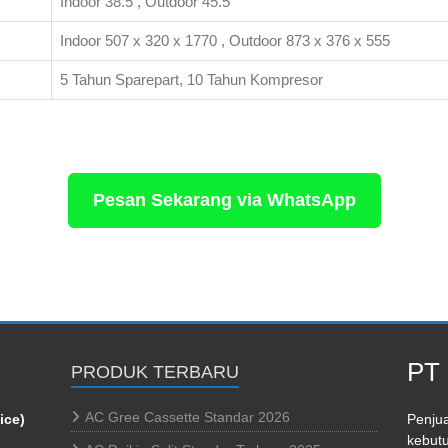
Indoor 38.5 , Outdoor 45.5
Indoor 507 x 320 x 1770 , Outdoor 873 x 376 x 555
5 Tahun Sparepart, 10 Tahun Kompresor
Pesan Sekarang via WhatsApp
PT 
PRODUK TERBARU
AC Gree Cassette Standar 2026
ice)
Penjua
kebutu