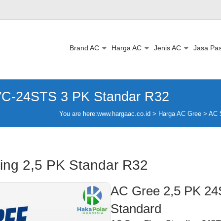
Brand AC
Harga AC
Jenis AC
Jasa Pa
VC-24STS 3 PK Standar R32
You are here:
www.hargaac.co.id >
Harga AC Gree
>
AC 
ing 2,5 PK Standar R32
AC Gree 2,5 PK 24
Standard