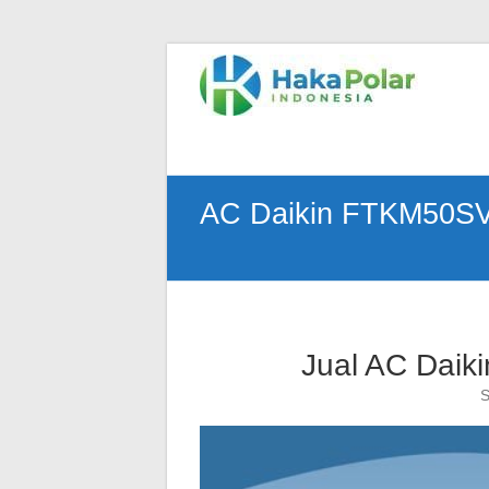
Skip
to
Telp
content
:
(021)
80627023
|
WA
AC Daikin FTKM50SVM
:
081919232328
|
IG
:
@hakapolar
Jual AC Daik
S