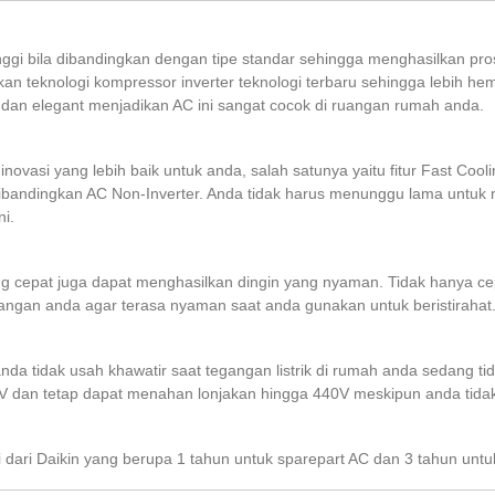
tinggi bila dibandingkan dengan tipe standar sehingga menghasilkan pro
kan teknologi kompressor inverter teknologi terbaru sehingga lebih he
dan elegant menjadikan AC ini sangat cocok di ruangan rumah anda.
ovasi yang lebih baik untuk anda, salah satunya yaitu fitur Fast Cooli
ibandingkan AC Non-Inverter. Anda tidak harus menunggu lama untuk
i.
ang cepat juga dapat menghasilkan dingin yang nyaman. Tidak hanya cep
angan anda agar terasa nyaman saat anda gunakan untuk beristirahat
da tidak usah khawatir saat tegangan listrik di rumah anda sedang tidak
dan tetap dapat menahan lonjakan hingga 440V meskipun anda tidak
 dari Daikin yang berupa 1 tahun untuk sparepart AC dan 3 tahun unt