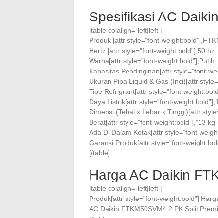
Spesifikasi AC Daik
[table colalign=”left|left”]
Produk [attr style=”font-weight:bold”],
Hertz [attr style=”font-weight:bold”],50 hz
Warna[attr style=”font-weight:bold”],Putih
Kapasitas Pendinginan[attr style=”font-we
Ukuran Pipa Liquid & Gas (Inci)[attr style
Tipe Refrigrant[attr style=”font-weight:bol
Daya Listrik[attr style=”font-weight:bold”]
Dimensi (Tebal x Lebar x Tinggi)[attr sty
Berat[attr style=”font-weight:bold”],”13 kg
Ada Di Dalam Kotak[attr style=”font-weigh
Garansi Produk[attr style=”font-weight:b
[/table]
Harga AC Daikin FT
[table colalign=”left|left”]
Produk[attr style=”font-weight:bold”],Harga
AC Daikin FTKM50SVM4 2 PK Split Premium