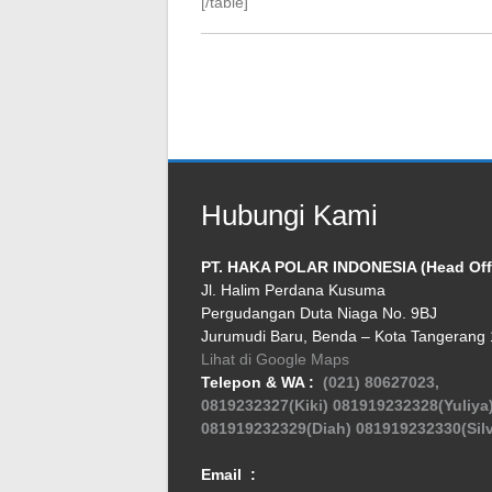
[/table]
Hubungi Kami
PT. HAKA POLAR INDONESIA (Head Off
Jl. Halim Perdana Kusuma
Pergudangan Duta Niaga No. 9BJ
Jurumudi Baru, Benda – Kota Tangerang
Lihat di Google Maps
Telepon & WA :
(021) 80627023,
0819232327(Kiki)
081919232328(Yuliya
081919232329(Diah)
081919232330(Silv
Email :