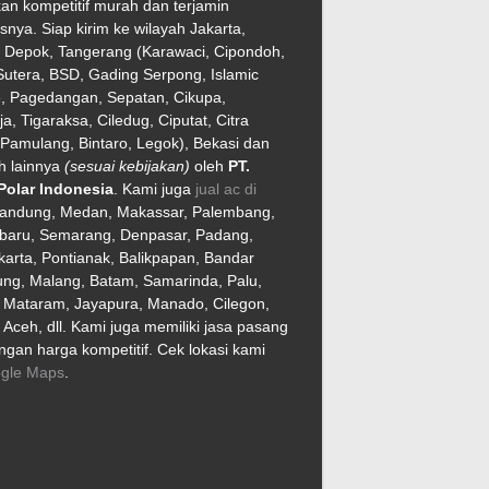
an kompetitif murah dan terjamin
asnya. Siap kirim ke wilayah Jakarta,
, Depok, Tangerang (Karawaci, Cipondoh,
utera, BSD, Gading Serpong, Islamic
e, Pagedangan, Sepatan, Cikupa,
ja, Tigaraksa, Ciledug, Ciputat, Citra
Pamulang, Bintaro, Legok), Bekasi dan
h lainnya
(sesuai kebijakan)
oleh
PT.
Polar Indonesia
. Kami juga
jual ac di
Bandung, Medan, Makassar, Palembang,
baru, Semarang, Denpasar, Padang,
arta, Pontianak, Balikpapan, Bandar
ng, Malang, Batam, Samarinda, Palu,
, Mataram, Jayapura, Manado, Cilegon,
Aceh, dll. Kami juga memiliki jasa pasang
gan harga kompetitif. Cek lokasi kami
gle Maps
.