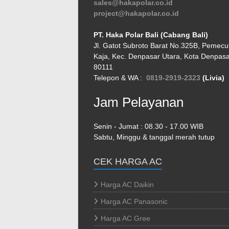
sales@hakapolar.co.id
project@hakapolar.co.id
PT. Haka Polar Bali (Cabang Bali)
Jl. Gatot Subroto Barat No.325B, Pemecu
Kaja, Kec. Denpasar Utara, Kota Denpasar
80111
Telepon & WA :
0819-2919-2323
(Livia)
Jam Pelayanan
Senin - Jumat : 08.30 - 17.00 WIB
Sabtu, Minggu & tanggal merah tutup
CEK HARGA AC
Harga AC Daikin
Harga AC Panasonic
Harga AC Gree