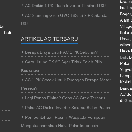
tawark
AC Daikin 1 PK Flash Inverter Thailand R32
kualit
Bogor
AC Standing Gree GVC-18STS 2 PK Standar
Alam S
R32
tan
Villag
, Bali
Balara
ARTIKEL AC TERBARU
Raya, 
wilaya
Haka 
Berapa Biaya Listrik AC 1 PK Sebulan?
Bali
, 
Cara Hitung PK AC Agar Tidak Salah Pilih
Pekan
Yogyak
Kapasitas
Lampu
AC 1 PK Cocok Untuk Ruangan Berapa Meter
Kediri
Persegi?
Banda 
AC den
Lagi Panas Elnino? Coba AC Gree Terbaru
di
Goo
Pakai AC Daikin Inverter Selama Bulan Puasa
Pemberitahuan Resmi: Waspada Penipuan
Mengatasnamakan Haka Polar Indonesia