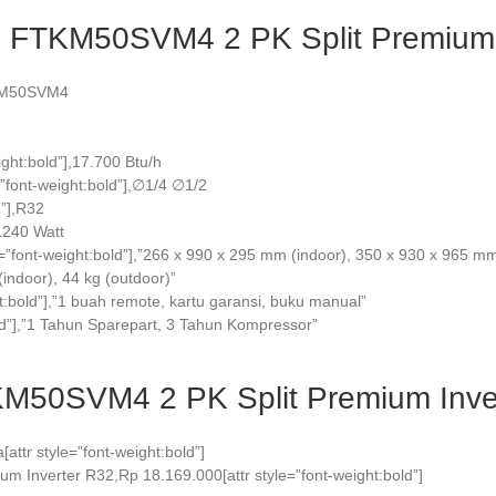
in FTKM50SVM4 2 PK Split Premium 
FTKM50SVM4
ight:bold”],17.700 Btu/h
=”font-weight:bold”],∅1/4 ∅1/2
d”],R32
,1240 Watt
le=”font-weight:bold”],”266 x 990 x 295 mm (indoor), 350 x 930 x 965 m
 (indoor), 44 kg (outdoor)”
t:bold”],”1 buah remote, kartu garansi, buku manual”
old”],”1 Tahun Sparepart, 3 Tahun Kompressor”
KM50SVM4 2 PK Split Premium Inve
[attr style=”font-weight:bold”]
 Inverter R32,Rp 18.169.000[attr style=”font-weight:bold”]