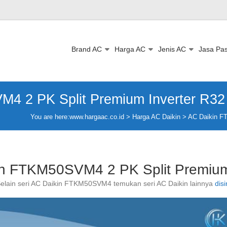
Brand AC
Harga AC
Jenis AC
Jasa Pa
4 2 PK Split Premium Inverter R32
You are here:
www.hargaac.co.id >
Harga AC Daikin
>
AC Daikin F
in FTKM50SVM4 2 PK Split Premium
elain seri AC Daikin FTKM50SVM4 temukan seri AC Daikin lainnya
disi