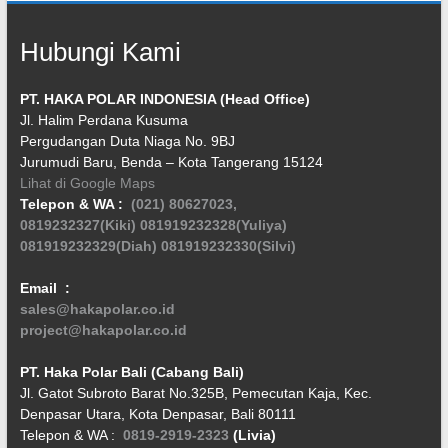
Hubungi Kami
PT. HAKA POLAR INDONESIA (Head Office)
Jl. Halim Perdana Kusuma
Pergudangan Duta Niaga No. 9BJ
Jurumudi Baru, Benda – Kota Tangerang 15124
Lihat di Google Maps
Telepon & WA :
(021) 80627023,
0819232327(Kiki)
081919232328(Yuliya)
081919232329(Diah)
081919232330(Silvi)
Email :
sales@hakapolar.co.id
project@hakapolar.co.id
PT. Haka Polar Bali (Cabang Bali)
Jl. Gatot Subroto Barat No.325B, Pemecutan Kaja, Kec.
Denpasar Utara, Kota Denpasar, Bali 80111
Telepon & WA :
0819-2919-2323
(Livia)