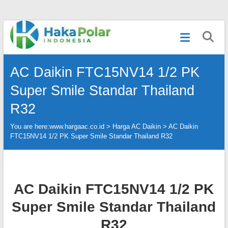
Skip
Telp
to
:
content
(021)
80627023
AC Daikin FTC15NV14 1/2 PK
|
WA
Super Smile Standar Thailand
:
081919232328
R32
|
IG
You are here:
www.hargaac.co.id >
Harga AC Daikin
>
AC Daikin
:
FTC15NV14 1/2 PK Super Smile Standar Thailand R32
@hakapolar
AC Daikin FTC15NV14 1/2 PK
Super Smile Standar Thailand
R32