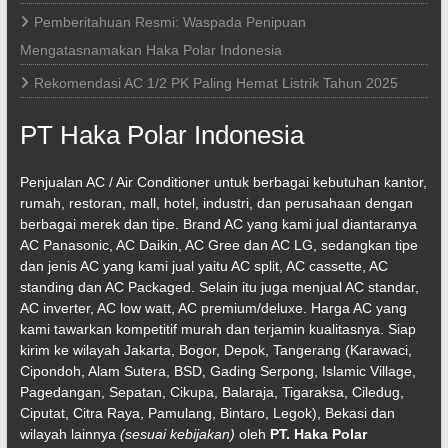
Pemberitahuan Resmi: Waspada Penipuan
Mengatasnamakan Haka Polar Indonesia
Rekomendasi AC 1/2 PK Paling Hemat Listrik Tahun 2025
PT Haka Polar Indonesia
Penjualan AC / Air Conditioner untuk berbagai kebutuhan kantor,
rumah, restoran, mall, hotel, industri, dan perusahaan dengan
berbagai merek dan tipe. Brand AC yang kami jual diantaranya
AC Panasonic, AC Daikin, AC Gree dan AC LG, sedangkan tipe
dan jenis AC yang kami jual yaitu AC split, AC cassette, AC
standing dan AC Packaged. Selain itu juga menjual AC standar,
AC inverter, AC low watt, AC premium/deluxe. Harga AC yang
kami tawarkan kompetitif murah dan terjamin kualitasnya. Siap
kirim ke wilayah Jakarta, Bogor, Depok, Tangerang (Karawaci,
Cipondoh, Alam Sutera, BSD, Gading Serpong, Islamic Village,
Pagedangan, Sepatan, Cikupa, Balaraja, Tigaraksa, Ciledug,
Ciputat, Citra Raya, Pamulang, Bintaro, Legok), Bekasi dan
wilayah lainnya
(sesuai kebijakan)
oleh
PT. Haka Polar