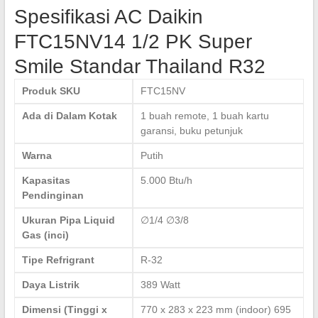
Spesifikasi AC Daikin
FTC15NV14 1/2 PK Super
Smile Standar Thailand R32
Produk SKU
FTC15NV
Ada di Dalam Kotak
1 buah remote, 1 buah kartu
garansi, buku petunjuk
Warna
Putih
Kapasitas
5.000 Btu/h
Pendinginan
Ukuran Pipa Liquid
∅1/4 ∅3/8
Gas (inci)
Tipe Refrigrant
R-32
Daya Listrik
389 Watt
Dimensi (Tinggi x
770 x 283 x 223 mm (indoor) 695