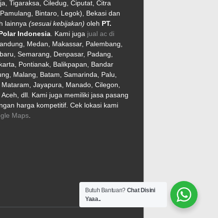
ja, Tigaraksa, Ciledug, Ciputat, Citra
Pamulang, Bintaro, Legok), Bekasi dan
h lainnya
(sesuai kebijakan)
oleh
PT.
Polar Indonesia
. Kami juga
jual ac di
Bandung, Medan, Makassar, Palembang,
baru, Semarang, Denpasar, Padang,
arta, Pontianak, Balikpapan, Bandar
ng, Malang, Batam, Samarinda, Palu,
, Mataram, Jayapura, Manado, Cilegon,
Aceh, dll. Kami juga memiliki jasa pasang
gan harga kompetitif. Cek lokasi kami
gle Maps
.
Butuh Bantuan?
Chat Disini
Yaaa..