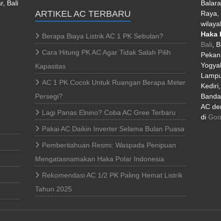
, Bali
Balara
ARTIKEL AC TERBARU
Raya, 
wilaya
Haka 
Berapa Biaya Listrik AC 1 PK Sebulan?
Bali
, 
Cara Hitung PK AC Agar Tidak Salah Pilih
Pekan
Yogyak
Kapasitas
Lampu
AC 1 PK Cocok Untuk Ruangan Berapa Meter
Kediri
Persegi?
Banda 
AC den
Lagi Panas Elnino? Coba AC Gree Terbaru
di
Goo
Pakai AC Daikin Inverter Selama Bulan Puasa
Pemberitahuan Resmi: Waspada Penipuan
Mengatasnamakan Haka Polar Indonesia
Rekomendasi AC 1/2 PK Paling Hemat Listrik
Tahun 2025