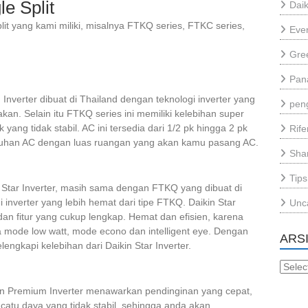
le Split
Daik
lit yang kami miliki, misalnya FTKQ series, FTKC series,
Eve
Gre
Pan
Inverter dibuat di Thailand dengan teknologi inverter yang
pen
an. Selain itu FTKQ series ini memiliki kelebihan super
 yang tidak stabil. AC ini tersedia dari 1/2 pk hingga 2 pk
Rif
uhan AC dengan luas ruangan yang akan kamu pasang AC.
Sha
Tips
Star Inverter, masih sama dengan FTKQ yang dibuat di
 inverter yang lebih hemat dari tipe FTKQ. Daikin Star
Unc
dan fitur yang cukup lengkap. Hemat dan efisien, karena
a mode low watt, mode econo dan intelligent eye. Dengan
ARS
elengkapi kelebihan dari Daikin Star Inverter.
Arsip
in Premium Inverter menawarkan pendinginan yang cepat,
catu daya yang tidak stabil. sehingga anda akan