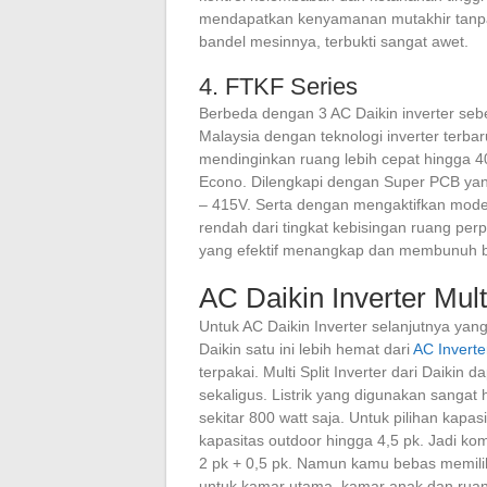
mendapatkan kenyamanan mutakhir tanpa 
bandel mesinnya, terbukti sangat awet.
4. FTKF Series
Berbeda dengan 3 AC Daikin inverter sebe
Malaysia dengan teknologi inverter terbar
mendinginkan ruang lebih cepat hingga 4
Econo. Dilengkapi dengan Super PCB yan
– 415V. Serta dengan mengaktifkan mode h
rendah dari tingkat kebisingan ruang perpu
yang efektif menangkap dan membunuh bak
AC Daikin Inverter Multi
Untuk AC Daikin Inverter selanjutnya yang 
Daikin satu ini lebih hemat dari
AC Inverte
terpakai. Multi Split Inverter dari Daiki
sekaligus. Listrik yang digunakan sangat
sekitar 800 watt saja. Untuk pilihan kapa
kapasitas outdoor hingga 4,5 pk. Jadi ko
2 pk + 0,5 pk. Namun kamu bebas memili
untuk kamar utama, kamar anak dan ruang