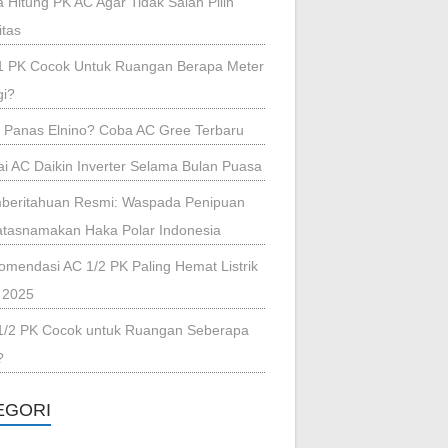
 Hitung PK AC Agar Tidak Salah Pilih
itas
1 PK Cocok Untuk Ruangan Berapa Meter
gi?
i Panas Elnino? Coba AC Gree Terbaru
i AC Daikin Inverter Selama Bulan Puasa
beritahuan Resmi: Waspada Penipuan
tasnamakan Haka Polar Indonesia
omendasi AC 1/2 PK Paling Hemat Listrik
 2025
1/2 PK Cocok untuk Ruangan Seberapa
?
EGORI