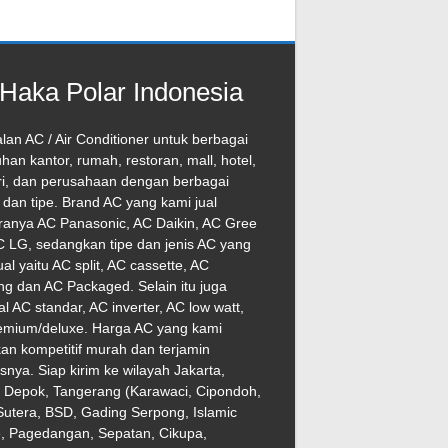
Haka Polar Indonesia
lan AC / Air Conditioner untuk berbagai
han kantor, rumah, restoran, mall, hotel,
ri, dan perusahaan dengan berbagai
dan tipe. Brand AC yang kami jual
ranya AC Panasonic, AC Daikin, AC Gree
 LG, sedangkan tipe dan jenis AC yang
ual yaitu AC split, AC cassette, AC
ng dan AC Packaged. Selain itu juga
l AC standar, AC inverter, AC low watt,
emium/deluxe. Harga AC yang kami
an kompetitif murah dan terjamin
asnya. Siap kirim ke wilayah Jakarta,
, Depok, Tangerang (Karawaci, Cipondoh,
utera, BSD, Gading Serpong, Islamic
e, Pagedangan, Sepatan, Cikupa,