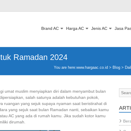
Brand AC
Harga AC
Jenis AC
Jasa Pa
Untuk Ramadan 2024
You are here:
www.hargaac.co.id >
Blog
>
Dai
agi umat muslim menyiapkan diri dalam menyambut bulan
dipersiapkan, salah satunya adalah kebutuhan pokok,
 ruangan yang sejuk supaya nyaman saat beristirahat di
ART
dara yang sejuk saat bulan Ramadan nanti, sebaikan kamu
as atau AC yang ada di rumah kamu. Jika sudah kotor kamu
Bera
iliki dirumah.