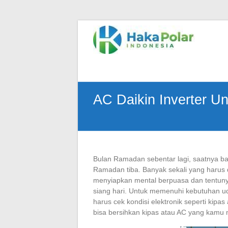
Skip
to
Telp
content
:
(021)
80627023
|
WA
AC Daikin Inverter 
:
081919232328
|
IG
:
@hakapolar
Bulan Ramadan sebentar lagi, saatnya b
Ramadan tiba. Banyak sekali yang harus 
menyiapkan mental berpuasa dan tentunya
siang hari. Untuk memenuhi kebutuhan u
harus cek kondisi elektronik seperti kip
bisa bersihkan kipas atau AC yang kamu m