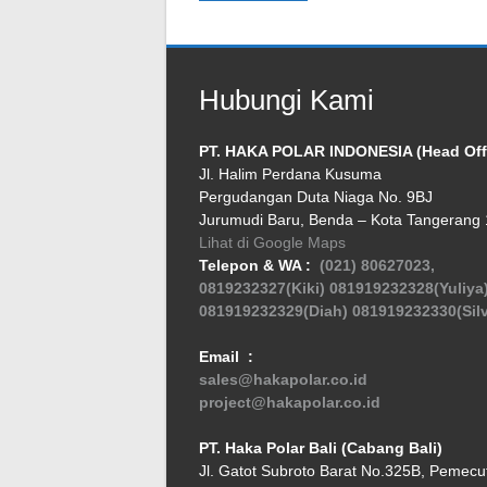
Hubungi Kami
PT. HAKA POLAR INDONESIA (Head Off
Jl. Halim Perdana Kusuma
Pergudangan Duta Niaga No. 9BJ
Jurumudi Baru, Benda – Kota Tangerang
Lihat di Google Maps
Telepon & WA :
(021) 80627023,
0819232327(Kiki)
081919232328(Yuliya
081919232329(Diah)
081919232330(Silv
Email :
sales@hakapolar.co.id
project@hakapolar.co.id
PT. Haka Polar Bali (Cabang Bali)
Jl. Gatot Subroto Barat No.325B, Pemecu