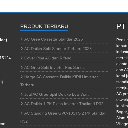
PT 
PRODUK TERBARU
AC Gree Cassette Standar 2026
ice)
Penjua
kebutu
AC Daikin Split Standar Terbaru 2025
indust
 15124
merek 
Cover Pipa AC dari Rifeng
dianta
AC Gree Split Inverter F5s Series
dan AC
)
kami j
Harga AC Cassette Daikin KIRIU Inverter
i)
standi
Terbaru
menjua
AC pr
Jual AC Gree Split Deluxe Low Watt
tawark
AC Daikin 1 PK Flash Inverter Thailand R32
kualit
Bogor
AC Standing Gree GVC-18STS 2 PK Standar
Alam S
R32
tan
Villag