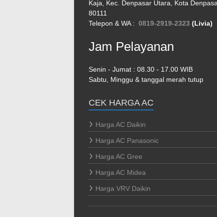
Kaja, Kec. Denpasar Utara, Kota Denpasar
80111
Telepon & WA :
0819-2919-2323
(Livia)
Jam Pelayanan
Senin - Jumat : 08.30 - 17.00 WIB
Sabtu, Minggu & tanggal merah tutup
CEK HARGA AC
Harga AC Daikin
Harga AC Panasonic
Harga AC Gree
Harga AC Midea
Harga VRV Daikin