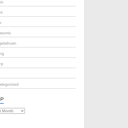
in
nt
e
asonic
getahuan
eng
rp
ategorized
IP