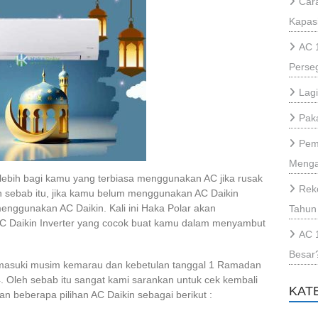
Cara
Kapas
AC 
Perse
Lag
Paka
Pem
Menga
rlebih bagi kamu yang terbiasa menggunakan AC jika rusak
Rek
h sebab itu, jika kamu belum menggunakan AC Daikin
nggunakan AC Daikin. Kali ini Haka Polar akan
Tahun
AC Daikin Inverter yang cocok buat kamu dalam menyambut
AC 
Besar
memasuki musim kemarau dan kebetulan tanggal 1 Ramadan
. Oleh sebab itu sangat kami sarankan untuk cek kembali
KAT
an beberapa pilihan AC Daikin sebagai berikut :