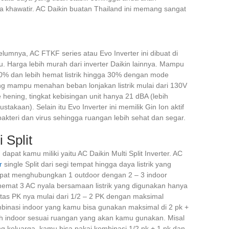
khawatir. AC Daikin buatan Thailand ini memang sangat
lumnya, AC FTKF series atau Evo Inverter ini dibuat di
u. Harga lebih murah dari inverter Daikin lainnya. Mampu
0% dan lebih hemat listrik hingga 30% dengan mode
g mampu menahan beban lonjakan listrik mulai dari 130V
ening, tingkat kebisingan unit hanya 21 dBA (lebih
stakaan). Selain itu Evo Inverter ini memilik Gin Ion aktif
teri dan virus sehingga ruangan lebih sehat dan segar.
 Split
dapat kamu miliki yaitu AC Daikin Multi Split Inverter. AC
r
single Split dari segi tempat hingga daya listrik yang
n dapat menghubungkan 1 outdoor dengan 2 – 3 indoor
 hemat 3 AC nyala bersamaan listrik yang digunakan hanya
sitas PK nya mulai dari 1/2 – 2 PK dengan maksimal
mbinasi indoor yang kamu bisa gunakan maksimal di 2 pk +
h indoor sesuai ruangan yang akan kamu gunakan. Misal
 keluarga, kamu bisa pakai kombinasi 1/2 pk + 1 pk dan