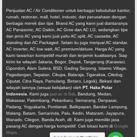
Penjualan AC / Air Conditioner untuk berbagai kebutuhan kantor,
rumah, restoran, mall, hotel, industri, dan perusahaan dengan
berbagai merek dan tipe. Brand AC yang kami jual diantaranya
AC Panasonic, AC Daikin, AC Gree dan AC LG, sedangkan tipe
dan jenis AC yang kami jual yaitu AC split, AC cassette, AC
standing dan AC Packaged. Selain itu juga menjual AC standar,
AC inverter, AC low watt, AC premium/deluxe. Harga AC yang
kami tawarkan kompetitif murah dan terjamin kualitasnya. Siap
kirim ke wilayah Jakarta, Bogor, Depok, Tangerang (Karawaci,
Cipondoh, Alam Sutera, BSD, Gading Serpong, Islamic Village,
Pagedangan, Sepatan, Cikupa, Balaraja, Tigaraksa, Ciledug,
Ciputat, Citra Raya, Pamulang, Bintaro, Legok), Bekasi dan
wilayah lainnya
(sesuai kebijakan)
oleh
PT. Haka Polar
Indonesia
. Kami juga
jual ac di Bali
, Bandung, Medan,
Makassar, Palembang, Pekanbaru, Semarang, Denpasar,
Padang, Yogyakarta, Pontianak, Balikpapan, Bandar Lampung,
Malang, Batam, Samarinda, Palu, Kediri, Mataram, Jayapura,
Manado, Cilegon, Banda Aceh, dll. Kami juga memiliki jasa
pasang AC dengan harga kompetitif. Cek lokasi kami di
Google
Maps
.