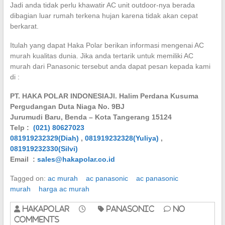
Jadi anda tidak perlu khawatir AC unit outdoor-nya berada
dibagian luar rumah terkena hujan karena tidak akan cepat
berkarat.
Itulah yang dapat Haka Polar berikan informasi mengenai AC
murah kualitas dunia. Jika anda tertarik untuk memiliki AC
murah dari Panasonic tersebut anda dapat pesan kepada kami
di :
PT. HAKA POLAR INDONESIAJl. Halim Perdana Kusuma
Pergudangan Duta Niaga No. 9BJ
Jurumudi Baru, Benda – Kota Tangerang 15124
Telp :
(021) 80627023
081919232329(Diah)
,
081919232328(Yuliya)
,
081919232330(Silvi)
Email :
sales@hakapolar.co.id
Tagged on:
ac murah
ac panasonic
ac panasonic
murah
harga ac murah
hakapolar
Panasonic
No
Comments