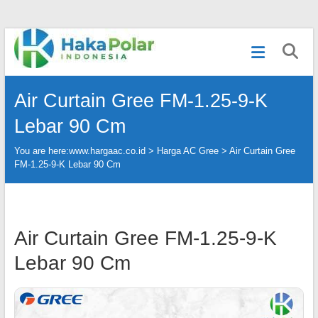
Skip
Telp
to
:
content
(021)
80627023
Air Curtain Gree FM-1.25-9-K
|
WA
Lebar 90 Cm
:
081919232328
You are here:
www.hargaac.co.id >
Harga AC Gree
>
Air Curtain Gree
|
FM-1.25-9-K Lebar 90 Cm
IG
:
@hakapolar
Air Curtain Gree FM-1.25-9-K
Lebar 90 Cm