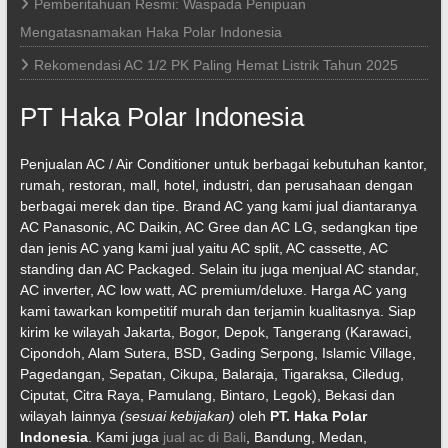
Pemberitahuan Resmi: Waspada Penipuan
Mengatasnamakan Haka Polar Indonesia
Rekomendasi AC 1/2 PK Paling Hemat Listrik Tahun 2025
PT Haka Polar Indonesia
Penjualan AC / Air Conditioner untuk berbagai kebutuhan kantor,
rumah, restoran, mall, hotel, industri, dan perusahaan dengan
berbagai merek dan tipe. Brand AC yang kami jual diantaranya
AC Panasonic, AC Daikin, AC Gree dan AC LG, sedangkan tipe
dan jenis AC yang kami jual yaitu AC split, AC cassette, AC
standing dan AC Packaged. Selain itu juga menjual AC standar,
AC inverter, AC low watt, AC premium/deluxe. Harga AC yang
kami tawarkan kompetitif murah dan terjamin kualitasnya. Siap
kirim ke wilayah Jakarta, Bogor, Depok, Tangerang (Karawaci,
Cipondoh, Alam Sutera, BSD, Gading Serpong, Islamic Village,
Pagedangan, Sepatan, Cikupa, Balaraja, Tigaraksa, Ciledug,
Ciputat, Citra Raya, Pamulang, Bintaro, Legok), Bekasi dan
wilayah lainnya
(sesuai kebijakan)
oleh
PT. Haka Polar
Indonesia
. Kami juga
jual ac di Bali
, Bandung, Medan,