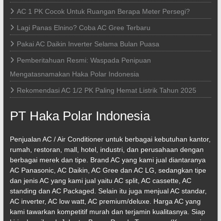
AC 1 PK Cocok Untuk Ruangan Berapa Meter Persegi?
Lagi Panas Elnino? Coba AC Gree Terbaru
Pakai AC Daikin Inverter Selama Bulan Puasa
Pemberitahuan Resmi: Waspada Penipuan
Mengatasnamakan Haka Polar Indonesia
Rekomendasi AC 1/2 PK Paling Hemat Listrik Tahun 2025
PT Haka Polar Indonesia
Penjualan AC / Air Conditioner untuk berbagai kebutuhan kantor,
rumah, restoran, mall, hotel, industri, dan perusahaan dengan
berbagai merek dan tipe. Brand AC yang kami jual diantaranya
AC Panasonic, AC Daikin, AC Gree dan AC LG, sedangkan tipe
dan jenis AC yang kami jual yaitu AC split, AC cassette, AC
standing dan AC Packaged. Selain itu juga menjual AC standar,
AC inverter, AC low watt, AC premium/deluxe. Harga AC yang
kami tawarkan kompetitif murah dan terjamin kualitasnya. Siap