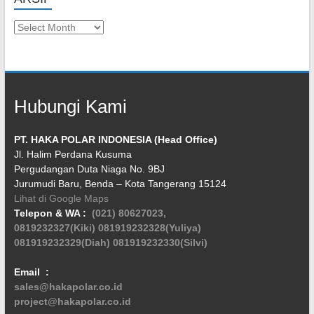
Arsip
Hubungi Kami
PT. HAKA POLAR INDONESIA (Head Office)
Jl. Halim Perdana Kusuma
Pergudangan Duta Niaga No. 9BJ
Jurumudi Baru, Benda – Kota Tangerang 15124
Lihat di Google Maps
Telepon & WA :
(021) 80627023,
0819232327(Kiki)
081919232328(Yuliya)
081919232329(Diah)
081919232330(Silvi)
Email :
sales@hakapolar.co.id
project@hakapolar.co.id